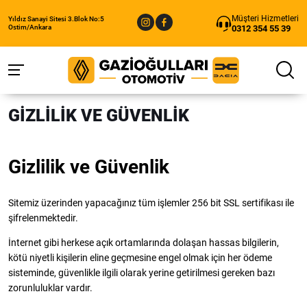
Müşteri Hizmetleri
Yıldız Sanayi Sitesi 3.Blok No:5
0312 354 55 39
Ostim/Ankara
GIZLILIK VE GÜVENLIK
Gizlilik ve Güvenlik
Sitemiz üzerinden yapacağınız tüm işlemler 256 bit SSL sertifikası ile
şifrelenmektedir.
İnternet gibi herkese açık ortamlarında dolaşan hassas bilgilerin,
kötü niyetli kişilerin eline geçmesine engel olmak için her ödeme
sisteminde, güvenlikle ilgili olarak yerine getirilmesi gereken bazı
zorunluluklar vardır.