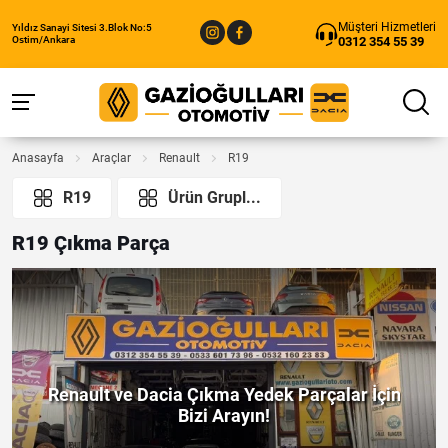
Müşteri Hizmetleri
Yıldız Sanayi Sitesi 3.Blok No:5
0312 354 55 39
Ostim/Ankara
Anasayfa
Araçlar
Renault
R19
R19
Ürün Grupl...
R19 Çıkma Parça
Renault ve Dacia Çıkma Yedek Parçalar İçin
Bizi Arayın!