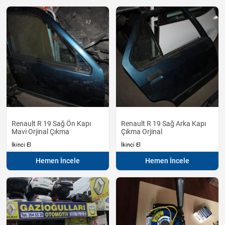
Renault R 19 Sağ Ön Kapı
Renault R 19 Sağ Arka Kapı
Mavi Orjinal Çıkma
Çıkma Orjinal
İkinci El
İkinci El
Hemen İncele
Hemen İncele