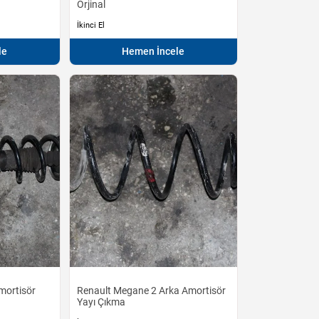
Orjinal
İkinci El
le
Hemen İncele
mortisör
Renault Megane 2 Arka Amortisör
Yayı Çıkma