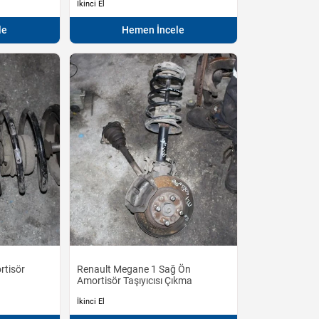
İkinci El
le
Hemen İncele
rtisör
Renault Megane 1 Sağ Ön
Amortisör Taşıyıcısı Çıkma
İkinci El