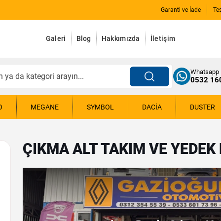
Garanti ve İade
Te
Galeri
Blog
Hakkımızda
İletişim
Whatsapp
0532 16
O
MEGANE
SYMBOL
DACIA
DUSTER
ÇIKMA ALT TAKIM VE YEDEK