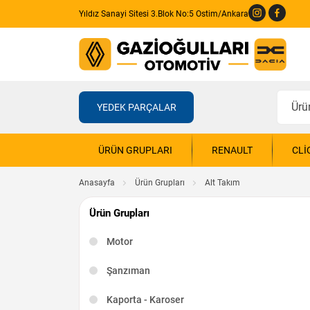
Yıldız Sanayi Sitesi 3.Blok No:5 Ostim/Ankara
YEDEK PARÇALAR
ÜRÜN GRUPLARI
RENAULT
CLI
Anasayfa
Ürün Grupları
Alt Takım
Ürün Grupları
Motor
Şanzıman
Kaporta - Karoser