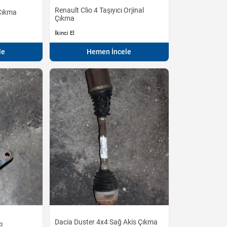
Renault Clio 4 Taşıyıcı Orjinal
 Çıkma
Çıkma
İkinci El
le
Hemen İncele
Dacia Duster 4x4 Sağ Akis Çıkma
ı