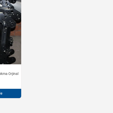
ıkma Orjinal
le