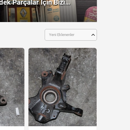
ek Parçalar İçin Bizi
!
Yeni Eklenenler