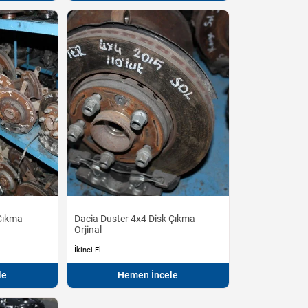
 Çıkma
Dacia Duster 4x4 Disk Çıkma
Orjinal
İkinci El
le
Hemen İncele