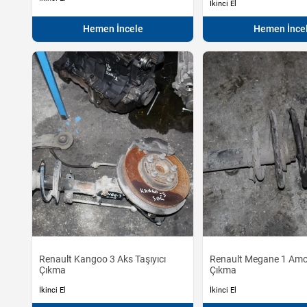
İkinci El
Hemen İncele
Hemen İnce
Renault Kangoo 3 Aks Taşıyıcı
Renault Megane 1 Amo
Çıkma
Çıkma
İkinci El
İkinci El