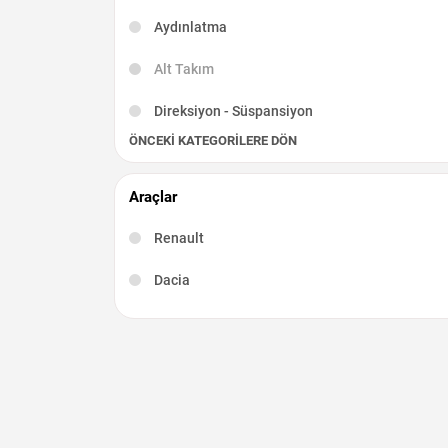
Aydınlatma
Alt Takım
Direksiyon - Süspansiyon
ÖNCEKI KATEGORILERE DÖN
Egzoz - Katalizör
Elektrik Aksamı
Araçlar
Fren - Debriyaj
Renault
Şarj Dinamosu
Dacia
Silindir Kapağı
Marş Dinamosu
İç Aksam
Diğer Çıkma Parçalar