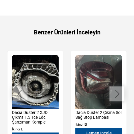
Benzer Ürünleri İnceleyin
Dacia Duster 2 XJD
Dacia Duster 2 Çıkma Sol
Çıkma 1.3 Tce Edc
Sağ Stop Lambası
Şanzıman Komple
İkinci El
İkinci El
Hemen İncele