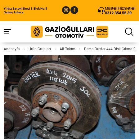
Müşteri Hizmetleri
Yıldız Sanayi Sitesi 3.Blok No:5
0312 354 55 39
Ostim/Ankara
Anasayfa
Ürün Grupları
Alt Takım
Dacia Duster 4x4 Disk Çıkma Orj