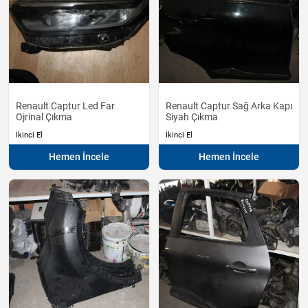
Renault Captur Led Far
Renault Captur Sağ Arka Kapı
Ojrinal Çıkma
Siyah Çıkma
İkinci El
İkinci El
Hemen İncele
Hemen İncele