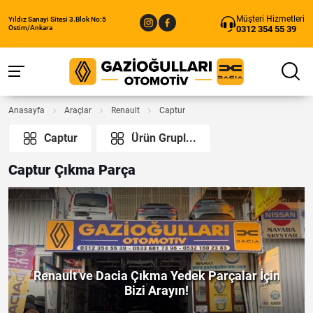
Müşteri Hizmetleri
Yıldız Sanayi Sitesi 3.Blok No:5
0312 354 55 39
Ostim/Ankara
Anasayfa
Araçlar
Renault
Captur
Captur
Ürün Grupl...
Captur Çıkma Parça
Renault ve Dacia Çıkma Yedek Parçalar İçin
Bizi Arayın!