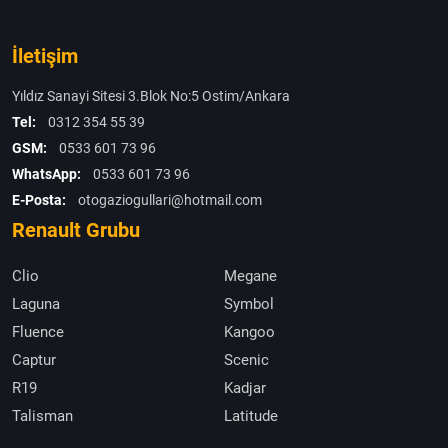
İletişim
Yıldız Sanayi Sitesi 3.Blok No:5 Ostim/Ankara
Tel:
0312 354 55 39
GSM:
0533 601 73 96
WhatsApp:
0533 601 73 96
E-Posta:
otogaziogullari@hotmail.com
Renault Grubu
Clio
Megane
Laguna
Symbol
Fluence
Kangoo
Captur
Scenic
R19
Kadjar
Talisman
Latitude