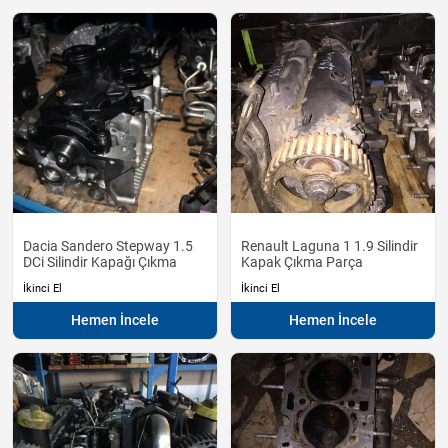
Dacia Sandero Stepway 1.5
Renault Laguna 1 1.9 Silindir
DCi Silindir Kapağı Çıkma
Kapak Çıkma Parça
İkinci El
İkinci El
Hemen İncele
Hemen İncele