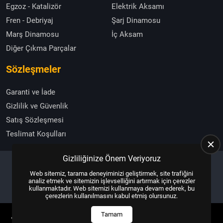
Egzoz - Katalizör
Elektrik Aksamı
Fren - Debriyaj
Şarj Dinamosu
Marş Dinamosu
İç Aksam
Diğer Çıkma Parçalar
Sözleşmeler
Garanti ve İade
Gizlilik ve Güvenlik
Satış Sözleşmesi
Teslimat Koşulları
Gizliliğinize Önem Veriyoruz
Web sitemiz, tarama deneyiminizi geliştirmek, site trafiğini
Copyright © 2025, All Right Reserved
US YAZILIM
analiz etmek ve sitemizin işlevselliğini artırmak için çerezler
kullanmaktadır. Web sitemizi kullanmaya devam ederek, bu
çerezlerin kullanılmasını kabul etmiş olursunuz.
Tamam
ANASAYFA
HEMEN ARA
İLETIŞIM