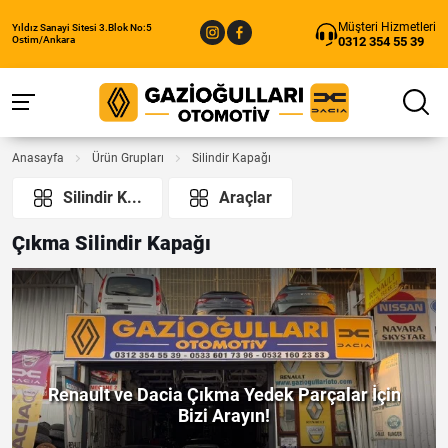
Müşteri Hizmetleri
Yıldız Sanayi Sitesi 3.Blok No:5
0312 354 55 39
Ostim/Ankara
Anasayfa
Ürün Grupları
Silindir Kapağı
Silindir K...
Araçlar
Çıkma Silindir Kapağı
Renault ve Dacia Çıkma Yedek Parçalar İçin
Bizi Arayın!