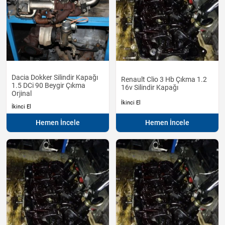
Dacia Dokker Silindir Kapağı
Renault Clio 3 Hb Çıkma 1.2
1.5 DCi 90 Beygir Çıkma
16v Silindir Kapağı
Orjinal
İkinci El
İkinci El
Hemen İncele
Hemen İncele