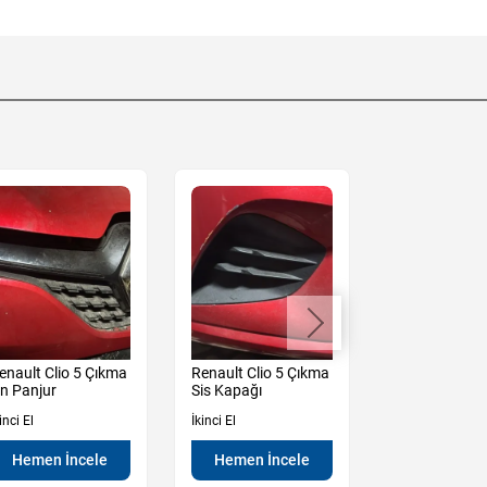
enault Clio 5 Çıkma
Renault Clio 5 Çıkma
Renault Clio 
n Panjur
Sis Kapağı
Kampana
inci El
İkinci El
İkinci El
Hemen İncele
Hemen İncele
Hemen İn