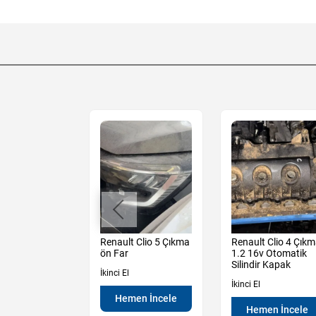
io 5 Çıkma
Renault Clio 5 Çıkma
Renault Clio 4 Çık
e Ön
ön Far
1.2 16v Otomatik
Kapağı
Silindir Kapak
İkinci El
İkinci El
Hemen İncele
en İncele
Hemen İncele