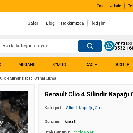
Garanti ve İade
Te
Galeri
Blog
Hakkımızda
İletişim
Whatsapp
0532 16
O
MEGANE
SYMBOL
DACIA
DUSTER
Clio 4 Silindir Kapağı Orjinal Çıkma
Renault Clio 4 Silindir Kapağı
Kategori:
Silindir Kapağı
,
Clio
Durumu:
İkinci El
Stok Durumu:
Stokta Var