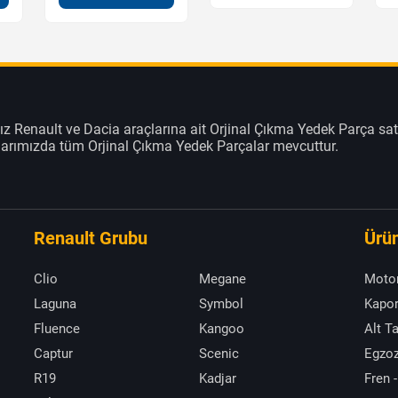
z Renault ve Dacia araçlarına ait Orjinal Çıkma Yedek Parça sat
klarımızda tüm Orjinal Çıkma Yedek Parçalar mevcuttur.
Renault Grubu
Ürün
Clio
Megane
Moto
Laguna
Symbol
Kapor
Fluence
Kangoo
Alt T
Captur
Scenic
Egzoz
R19
Kadjar
Fren -