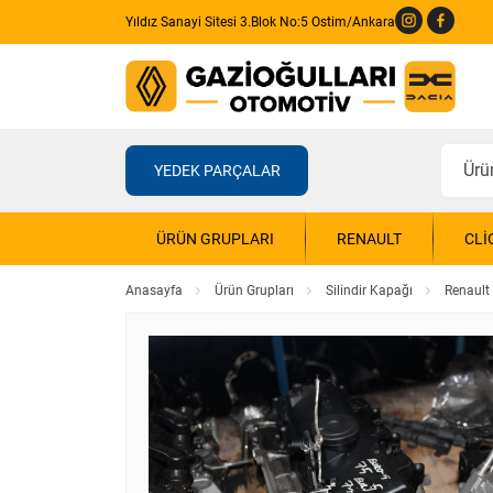
Yıldız Sanayi Sitesi 3.Blok No:5 Ostim/Ankara
YEDEK PARÇALAR
ÜRÜN GRUPLARI
RENAULT
CLI
Anasayfa
Ürün Grupları
Silindir Kapağı
Renault 