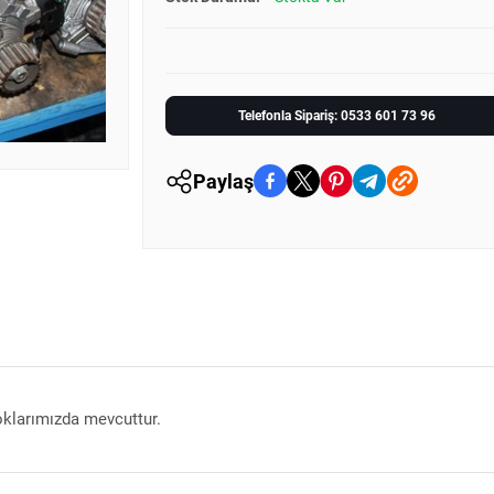
Telefonla Sipariş: 0533 601 73 96
Paylaş
oklarımızda mevcuttur.