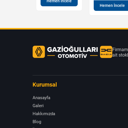
Hemen İncele
en İncele
Hemen İncele
Firmamı
ait sto
Kurumsal
Anasayfa
Galeri
Hakkımızda
Blog