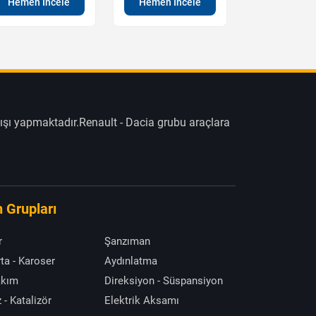
Hemen İncele
Hemen İncele
Hemen İn
ışı yapmaktadır.Renault - Dacia grubu araçlara
 Grupları
r
Şanzıman
ta - Karoser
Aydınlatma
akım
Direksiyon - Süspansiyon
 - Katalizör
Elektrik Aksamı