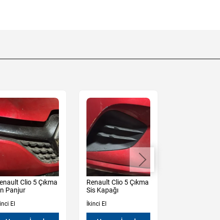
enault Clio 5 Çıkma
Renault Clio 5 Çıkma
Renault Clio 
n Panjur
Sis Kapağı
Kampana
inci El
İkinci El
İkinci El