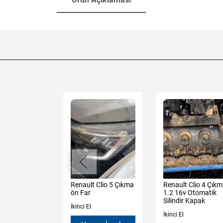
t Megane 2
Renault Clio 5 Çıkma
Renault Clio 4 Çık
Sağ Sol Arka
ön Far
1.2 16v Otomatik
amı
Silindir Kapak
İkinci El
İkinci El