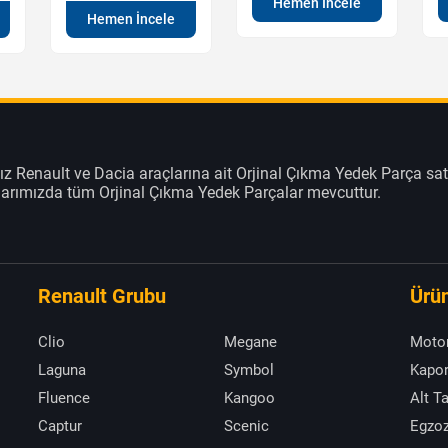
Hemen İncele
Hemen İncele
z Renault ve Dacia araçlarına ait Orjinal Çıkma Yedek Parça sat
klarımızda tüm Orjinal Çıkma Yedek Parçalar mevcuttur.
Renault Grubu
Ürün
Clio
Megane
Moto
Laguna
Symbol
Kapor
Fluence
Kangoo
Alt T
Captur
Scenic
Egzoz