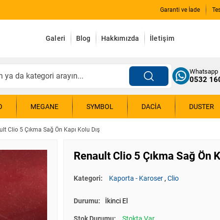
Garanti ve İade
Te
Galeri
Blog
Hakkımızda
İletişim
Whatsapp
0532 16
O
MEGANE
SYMBOL
DACIA
DUSTER
ult Clio 5 Çıkma Sağ Ön Kapı Kolu Dış
Renault Clio 5 Çıkma Sağ Ön K
Kategori:
Kaporta - Karoser
,
Clio
Durumu:
İkinci El
Stok Durumu:
Stokta Var