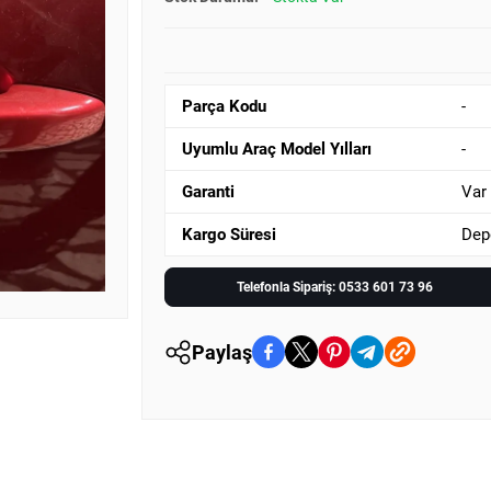
Parça Kodu
-
Uyumlu Araç Model Yılları
-
Garanti
Var
Kargo Süresi
Dep
Telefonla Sipariş: 0533 601 73 96
Paylaş