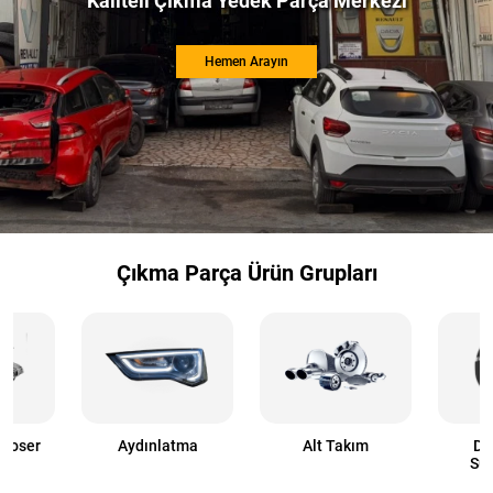
Kaliteli Çıkma Yedek Parça Merkezi
Hemen Arayın
Çıkma Parça Ürün Grupları
aroser
Aydınlatma
Alt Takım
Di
Sü