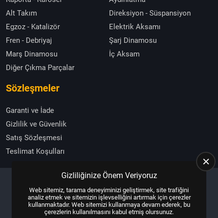
Alt Takım
Direksiyon - Süspansiyon
Egzoz - Katalizör
Elektrik Aksamı
Fren - Debriyaj
Şarj Dinamosu
Marş Dinamosu
İç Aksam
Diğer Çıkma Parçalar
Sözleşmeler
Garanti ve İade
Gizlilik ve Güvenlik
Satış Sözleşmesi
Teslimat Koşulları
Gizliliğinize Önem Veriyoruz
Web sitemiz, tarama deneyiminizi geliştirmek, site trafiğini
Copyright © 2025, All Right Reserved
US YAZILIM
analiz etmek ve sitemizin işlevselliğini artırmak için çerezler
kullanmaktadır. Web sitemizi kullanmaya devam ederek, bu
çerezlerin kullanılmasını kabul etmiş olursunuz.