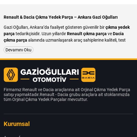
Renault & Dacia Çıkma Yedek Parça – Ankara Gazi Oğulları
Gazi Oğulları, Ankara’da faaliyet gösteren güvenilir bir
çıkma yedek
parça
tedarikçisidir. Uzun yıllardır
Renault çıkma parça
ve
Dacia
çıkma parça
alanında uzmanlaşarak araç sahiplerine kaliteli, test
edilmiş ve uygun fiyatlı çözümler sunuyoruz. Aracınızın motor,
Devamını Oku
şanzıman, kaporta, elektrik, elektronik ve iç donanım parçalarında
ihtiyaç duyduğunuz tüm çıkma yedek parçaları, geniş stok
avantajıyla sizlere ulaştırıyoruz.
Ankara çıkma yedek parça
denildiğinde akla gelen firmamız, hem
bireysel araç sahiplerine hem de servis ve tamircilere hızlı ve güvenilir
hizmet sağlamaktadır. Her parça özenle kontrol edilerek satışa
Firmamız Renault ve Dacia araçlarına ait Orjinal Çıkma Yedek Parça
sunulmakta, böylece aracınıza uyumlu ve uzun ömürlü kullanım
satışı yapmaktadır.Renault - Dacia grubu araçlara ait stoklarımızda
garantisi sağlanmaktadır. Türkiye’nin her yerine kargo gönderimi
tüm Orjinal Çıkma Yedek Parçalar mevcuttur.
yaparak Renault ve Dacia sahiplerine ihtiyaç duydukları parçaları en
kısa sürede ulaştırıyoruz.
Gazi Oğulları Renault & Dacia çıkma yedek parça
merkezi olarak
Kurumsal
önceliğimiz müşteri memnuniyetidir. Ankara’daki servis noktamızda
veya online sipariş ile uygun fiyatlı, güvenilir ve garantili çıkma
parçaları kolayca temin edebilirsiniz. Aracınız için doğru parçayı