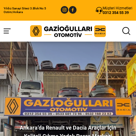
Müşteri Hizmetleri
Yıldız Sanayi Sitesi 3.Blok No:5
0312 354 55 39
Ostim/Ankara
Ankara’da Renault ve Dacia Araçlar İçin