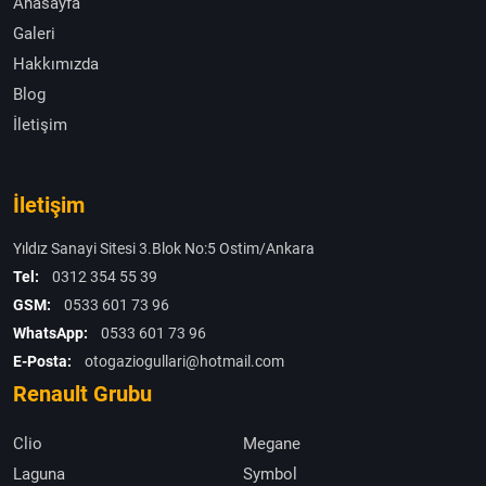
Anasayfa
bulmak ve hızlı destek almak için hemen bizimle iletişime geçin.
Galeri
Hakkımızda
Blog
İletişim
İletişim
Yıldız Sanayi Sitesi 3.Blok No:5 Ostim/Ankara
Tel:
0312 354 55 39
GSM:
0533 601 73 96
WhatsApp:
0533 601 73 96
E-Posta:
otogaziogullari@hotmail.com
Renault Grubu
Clio
Megane
Laguna
Symbol