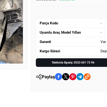
Parça Kodu
-
Uyumlu Araç Model Yılları
-
Garanti
Var
Kargo Süresi
Dep
Telefonla Sipariş: 0533 601 73 96
Paylaş