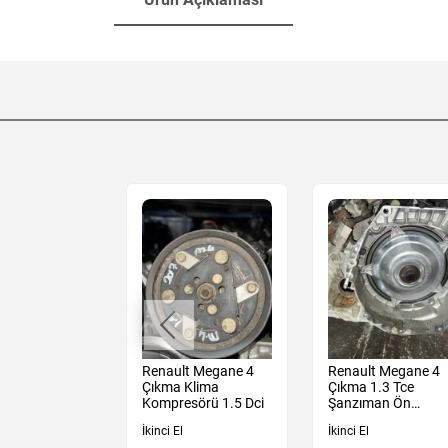
t Megane 4
Renault Megane 4
Renault Megane 4
 Sedan
Çıkma Klima
Çıkma 1.3 Tce
Tampon
Kompresörü 1.5 Dci
Şanzıman Ön
Muhafaza Kutu
İkinci El
İkinci El