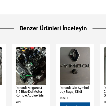
Benzer Ürünleri İnceleyin
Renault Megane 4
Renault Clio Symbol
R
1.5 Blue Dci Motor
Joy Bagaj Kilidi
Ç
Komple Adblue Sıfır
G
İkinci El
Yeni
İk