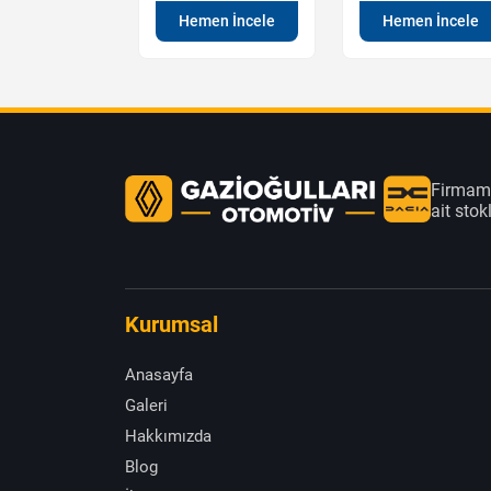
en İncele
Hemen İncele
Hemen İncele
Firmamı
ait sto
Kurumsal
Anasayfa
Galeri
Hakkımızda
Blog