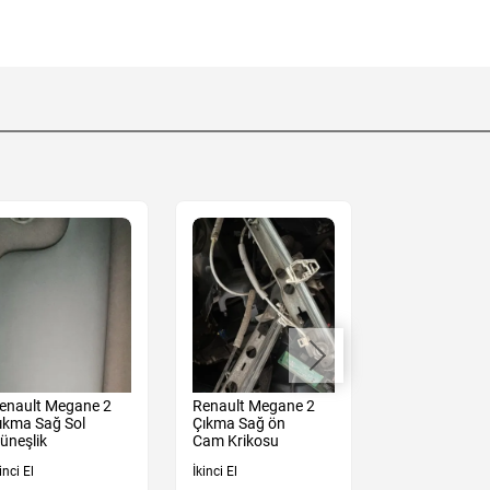
enault Megane 2
Renault Megane 2
Renault Mega
ıkma Sağ Sol
Çıkma Sağ ön
Çıkma Sağ Ön
üneşlik
Cam Krikosu
Kolu Mekanız
inci El
İkinci El
İkinci El