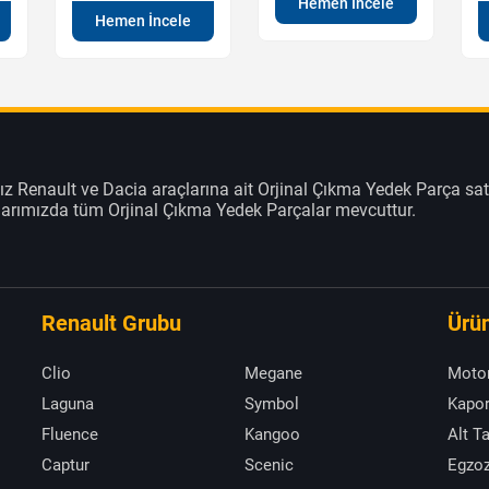
Hemen İncele
Hemen İncele
z Renault ve Dacia araçlarına ait Orjinal Çıkma Yedek Parça sat
klarımızda tüm Orjinal Çıkma Yedek Parçalar mevcuttur.
Renault Grubu
Ürün
Clio
Megane
Moto
Laguna
Symbol
Kapor
Fluence
Kangoo
Alt T
Captur
Scenic
Egzoz