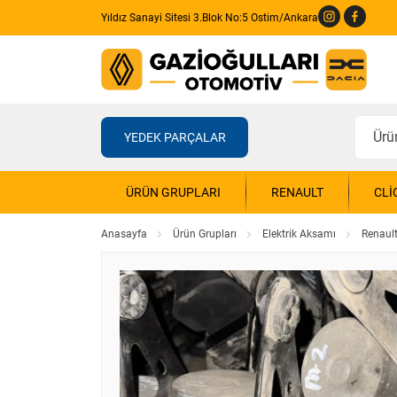
Yıldız Sanayi Sitesi 3.Blok No:5 Ostim/Ankara
YEDEK PARÇALAR
ÜRÜN GRUPLARI
RENAULT
CLI
Anasayfa
Ürün Grupları
Elektrik Aksamı
Renaul