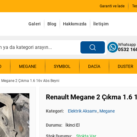
Garanti ve İade
Te
Galeri
Blog
Hakkımızda
İletişim
Whatsapp
0532 16
O
MEGANE
SYMBOL
DACIA
DUSTER
t Megane 2 Çıkma 1.6 16v Abs Beyni
Renault Megane 2 Çıkma 1.6 
Kategori:
Elektrik Aksamı
,
Megane
Durumu:
İkinci El
Stok Durumu:
Stokta Var