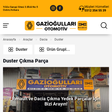
Müşteri Hizmetleri
Yıldız Sanayi Sitesi 3.Blok No:5
0312 354 55 39
Ostim/Ankara
Anasayfa
Araçlar
Dacia
Duster
Duster
Ürün Grupl...
Duster Çıkma Parça
Renault ve Dacia Çıkma Yedek Parçalar İçin
Bizi Arayın!