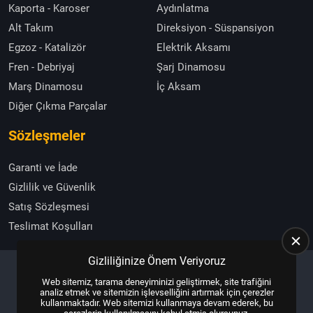
Kaporta - Karoser
Aydınlatma
Alt Takım
Direksiyon - Süspansiyon
Egzoz - Katalizör
Elektrik Aksamı
Fren - Debriyaj
Şarj Dinamosu
Marş Dinamosu
İç Aksam
Diğer Çıkma Parçalar
Sözleşmeler
Garanti ve İade
Gizlilik ve Güvenlik
Satış Sözleşmesi
Teslimat Koşulları
Gizliliğinize Önem Veriyoruz
Web sitemiz, tarama deneyiminizi geliştirmek, site trafiğini
Copyright © 2025, All Right Reserved
US YAZILIM
analiz etmek ve sitemizin işlevselliğini artırmak için çerezler
kullanmaktadır. Web sitemizi kullanmaya devam ederek, bu