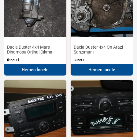
Dacia Duster 4x4 Marş
Dacia Duster 4x4 Ön Arazi
Dinamosu Orjinal Çıkma
Şanzımanı
İkinci El
İkinci El
Hemen İncele
Hemen İncele