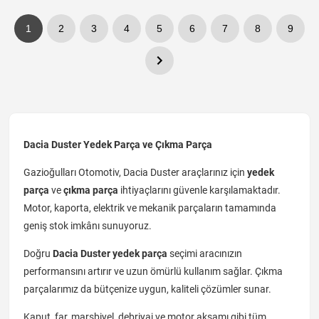
1
2
3
4
5
6
7
8
9
Dacia Duster Yedek Parça ve Çıkma Parça
Gazioğulları Otomotiv, Dacia Duster araçlarınız için
yedek
parça
ve
çıkma parça
ihtiyaçlarını güvenle karşılamaktadır.
Motor, kaporta, elektrik ve mekanik parçaların tamamında
geniş stok imkânı sunuyoruz.
Doğru
Dacia Duster yedek parça
seçimi aracınızın
performansını artırır ve uzun ömürlü kullanım sağlar. Çıkma
parçalarımız da bütçenize uygun, kaliteli çözümler sunar.
Kaput, far, marşbiyel, debriyaj ve motor aksamı gibi tüm