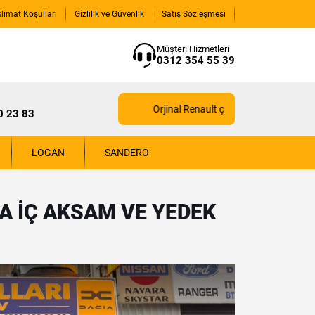
slimat Koşulları
Gizlilik ve Güvenlik
Satış Sözleşmesi
Müşteri Hizmetleri
0312 354 55 39
Orjinal Renault çıkma yedek parçaları için
0 23 83
LOGAN
SANDERO
A İÇ AKSAM VE YEDEK