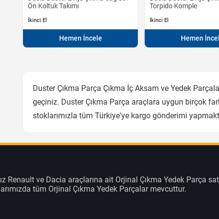
Ön Koltuk Takımı
Torpido Komple
İkinci El
İkinci El
Hemen İncele
Hemen İnce
Duster Çıkma Parça Çıkma İç Aksam ve Yedek Parçalar 
geçiniz. Duster Çıkma Parça araçlara uygun birçok fark
stoklarımızla tüm Türkiye'ye kargo gönderimi yapmakt
z Renault ve Dacia araçlarına ait Orjinal Çıkma Yedek Parça sat
klarımızda tüm Orjinal Çıkma Yedek Parçalar mevcuttur.