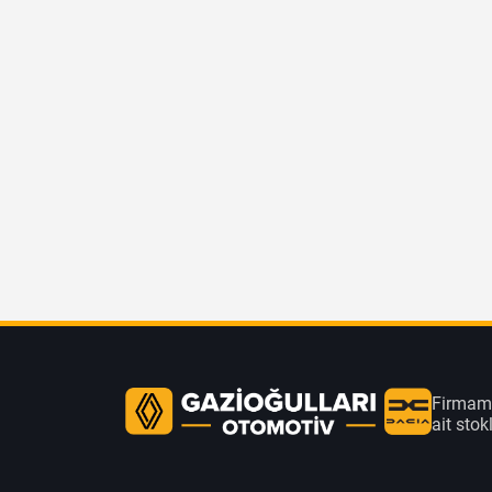
Firmamı
ait sto