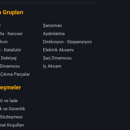
 Grupları
r
Şanzıman
ta - Karoser
Aydınlatma
akım
Direksiyon - Süspansiyon
 - Katalizör
Elektrik Aksamı
 Debriyaj
Şarj Dinamosu
 Dinamosu
İç Aksam
 Çıkma Parçalar
leşmeler
ti ve İade
ik ve Güvenlik
 Sözleşmesi
mat Koşulları