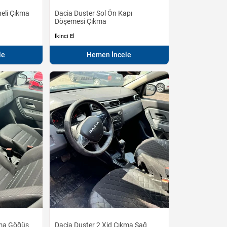
neli Çıkma
Dacia Duster Sol Ön Kapı
Döşemesi Çıkma
İkinci El
le
Hemen İncele
kma Göğüs
Dacia Duster 2 Xjd Çıkma Sağ