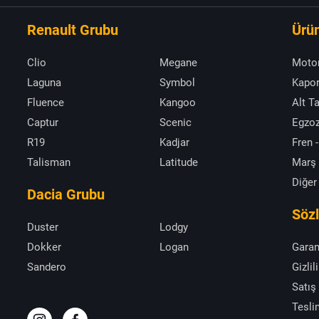
Renault Grubu
Ürün
Clio
Megane
Moto
Laguna
Symbol
Kapor
Fluence
Kangoo
Alt T
Captur
Scenic
Egzoz
R19
Kadjar
Fren -
Talisman
Latitude
Marş
Diğer
Dacia Grubu
Söz
Duster
Lodgy
Dokker
Logan
Garan
Sandero
Gizlil
Satış
Tesli