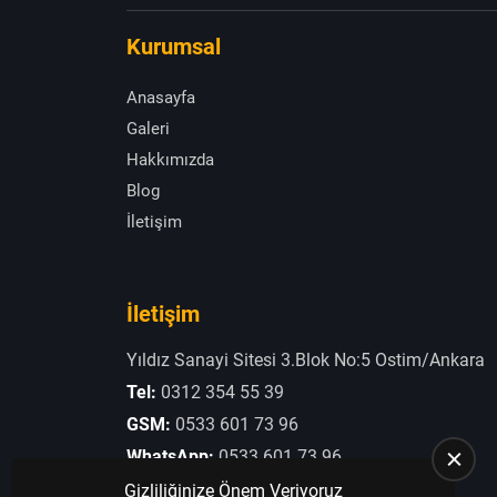
Kurumsal
Anasayfa
Galeri
Hakkımızda
Blog
İletişim
İletişim
Yıldız Sanayi Sitesi 3.Blok No:5 Ostim/Ankara
Tel:
0312 354 55 39
GSM:
0533 601 73 96
WhatsApp:
0533 601 73 96
E-Posta:
otogaziogullari@hotmail.com
Gizliliğinize Önem Veriyoruz