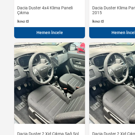
Dacia Duster 4x4 Klima Paneli
Dacia Duster Klima Pa
Çıkma
2015
İkinci El
İkinci El
Hemen İncele
Hemen İnce
Dacia Duster 2 Xjd Çıkma Sağ Sol
Dacia Duster 2 Xjd Çı