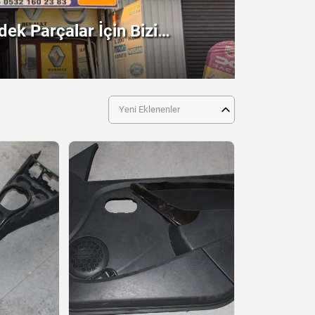
ek Parçalar İçin Bizi
!
Yeni Eklenenler