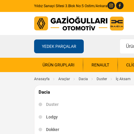
Yıldız Sanayi Sitesi 3.Blok No:5 Ostim/Ankara
YEDEK PARÇALAR
ÜRÜN GRUPLARI
RENAULT
CLI
Anasayfa
Araçlar
Dacia
Duster
İç Aksam
Dacia
Duster
Lodgy
Dokker