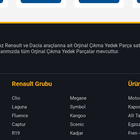
z Renault ve Dacia araçlarına ait Orjinal Çıkma Yedek Parça sat
klarımızda tüm Orjinal Çıkma Yedek Parçalar mevcuttur.
Renault Grubu
Ürün
Clio
Megane
Moto
Laguna
Symbol
Kapor
Fluence
Kangoo
Alt T
Captur
Scenic
Egzoz
R19
Kadjar
Fren -