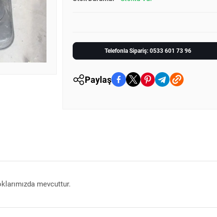
Telefonla Sipariş: 0533 601 73 96
Paylaş
klarımızda mevcuttur.