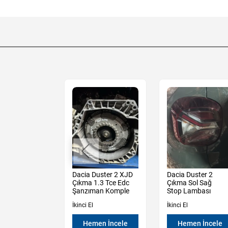
t Express 1.5
Dacia Duster 2 XJD
Dacia Duster 2
i Klima
Çıkma 1.3 Tce Edc
Çıkma Sol Sağ
er
Şanzıman Komple
Stop Lambası
a Paneli
İkinci El
İkinci El
en İncele
Hemen İncele
Hemen İncele