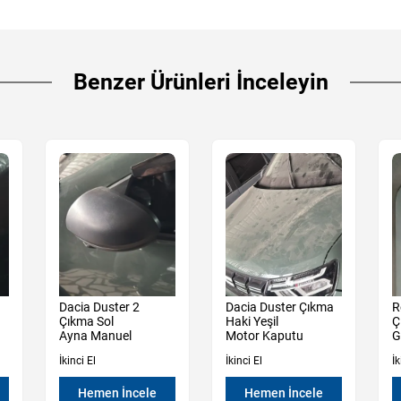
Benzer Ürünleri İnceleyin
Dacia Duster 2
Dacia Duster Çıkma
R
Çıkma Sol
Haki Yeşil
Ç
Ayna Manuel
Motor Kaputu
G
İkinci El
İkinci El
İk
Hemen İncele
Hemen İncele