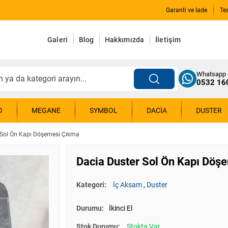
Garanti ve İade
Te
Galeri
Blog
Hakkımızda
İletişim
Whatsapp
0532 16
O
MEGANE
SYMBOL
DACIA
DUSTER
 Sol Ön Kapı Döşemesi Çıkma
Dacia Duster Sol Ön Kapı Döş
Kategori:
İç Aksam
,
Duster
Durumu:
İkinci El
Stok Durumu:
Stokta Var