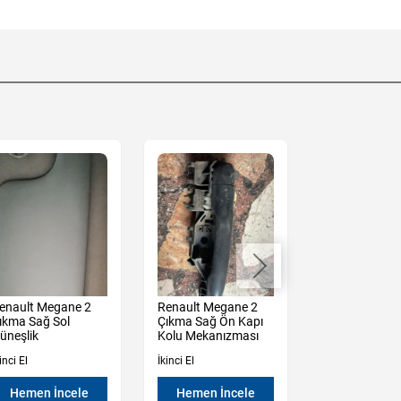
enault Megane 2
Renault Megane 2
Dacia Sander
ıkma Sağ Sol
Çıkma Sağ Ön Kapı
Stepway 3 Çı
üneşlik
Kolu Mekanızması
Sağ Ön
Kapı Döşemes
inci El
İkinci El
İkinci El
Hemen İncele
Hemen İncele
Hemen İn