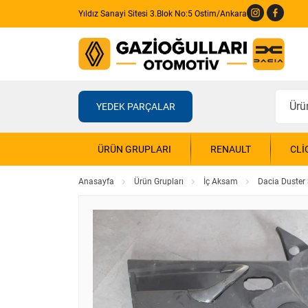
Yıldız Sanayi Sitesi 3.Blok No:5 Ostim/Ankara
YEDEK PARÇALAR
ÜRÜN GRUPLARI
RENAULT
CLI
Anasayfa
Ürün Grupları
İç Aksam
Dacia Duster