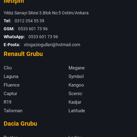
İletişim
Yıldız Sanayi Sitesi 3.Blok No:5 Ostim/Ankara
Tel:
0312 354 55 39
GSM:
0533 601 73 96
WhatsApp:
0533 601 73 96
E-Posta:
otogaziogullari@hotmail.com
Renault Grubu
Clio
Megane
Laguna
Symbol
Fluence
Kangoo
Captur
Scenic
R19
Kadjar
Talisman
Latitude
Dacia Grubu