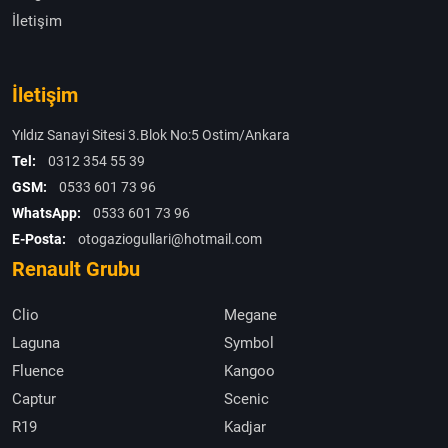
İletişim
İletişim
Yıldız Sanayi Sitesi 3.Blok No:5 Ostim/Ankara
Tel:
0312 354 55 39
GSM:
0533 601 73 96
WhatsApp:
0533 601 73 96
E-Posta:
otogaziogullari@hotmail.com
Renault Grubu
Clio
Megane
Laguna
Symbol
Fluence
Kangoo
Captur
Scenic
R19
Kadjar