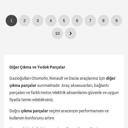
1
2
3
4
5
6
7
8
9
10
Diğer Çıkma ve Yedek Parçalar
Gazioğulları Otomotiv, Renault ve Dacia araçlarınız için
diğer
çıkma parçalar
sunmaktadır. Araç aksesuarları, bağlantı
parçaları ve farklı motor/elektrik aksamlarını güvenle ve uygun
fiyatla temin edebilirsiniz.
Doğru
çıkma parçalar
seçimi aracınızın performansını ve
kullanım konforunu artırır.