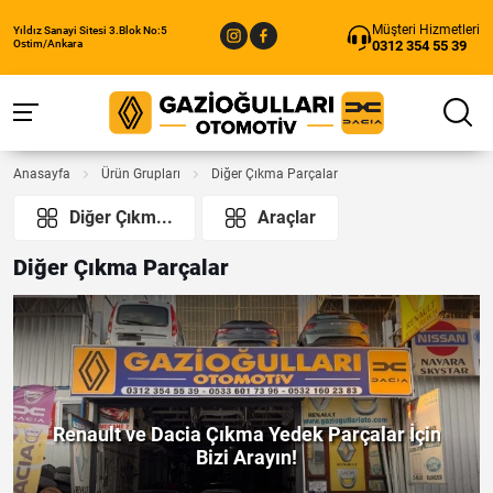
Müşteri Hizmetleri
Yıldız Sanayi Sitesi 3.Blok No:5
0312 354 55 39
Ostim/Ankara
Anasayfa
Ürün Grupları
Diğer Çıkma Parçalar
Diğer Çıkm...
Araçlar
Diğer Çıkma Parçalar
Renault ve Dacia Çıkma Yedek Parçalar İçin
Bizi Arayın!