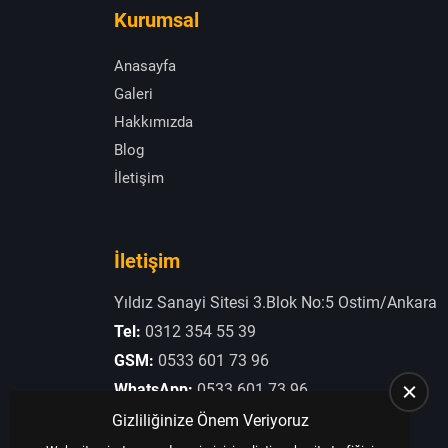
Kurumsal
Anasayfa
Galeri
Hakkımızda
Blog
İletişim
İletişim
Yıldız Sanayi Sitesi 3.Blok No:5 Ostim/Ankara
Tel:
0312 354 55 39
GSM:
0533 601 73 96
WhatsApp:
0533 601 73 96
E-Posta:
otogaziogullari@hotmail.com
Gizliliğinize Önem Veriyoruz