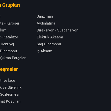
 Grupları
r
Şanzıman
ta - Karoser
Aydınlatma
akım
Direksiyon - Süspansiyon
 - Katalizör
Elektrik Aksamı
 Debriyaj
Şarj Dinamosu
 Dinamosu
İç Aksam
 Çıkma Parçalar
leşmeler
ti ve İade
ik ve Güvenlik
 Sözleşmesi
mat Koşulları