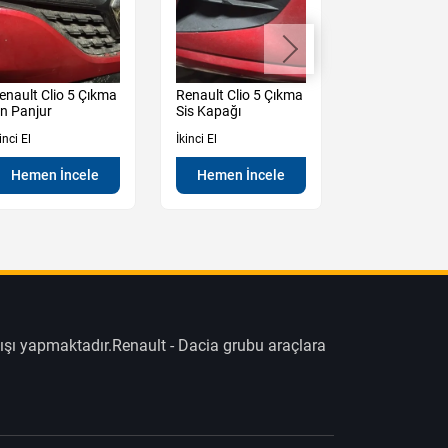
enault Clio 5 Çıkma
Renault Clio 5 Çıkma
Renault Clio 
n Panjur
Sis Kapağı
Kampana
inci El
İkinci El
İkinci El
Hemen İncele
Hemen İncele
Hemen İn
ışı yapmaktadır.Renault - Dacia grubu araçlara