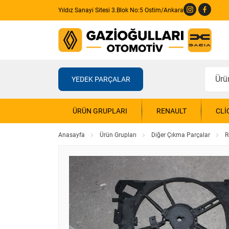
Yıldız Sanayi Sitesi 3.Blok No:5 Ostim/Ankara
YEDEK PARÇALAR
ÜRÜN GRUPLARI
RENAULT
CLI
Anasayfa
Ürün Grupları
Diğer Çıkma Parçalar
R