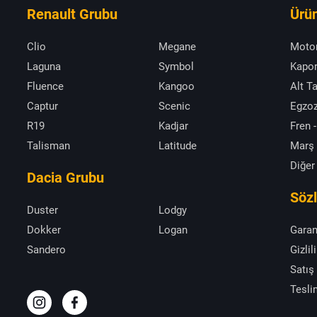
Renault Grubu
Ürün
Clio
Megane
Moto
Laguna
Symbol
Kapor
Fluence
Kangoo
Alt T
Captur
Scenic
Egzoz
R19
Kadjar
Fren -
Talisman
Latitude
Marş
Diğer
Dacia Grubu
Söz
Duster
Lodgy
Dokker
Logan
Garan
Sandero
Gizlil
Satış
Tesli