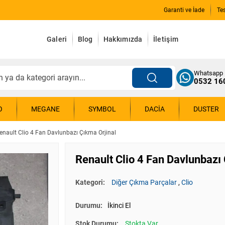
Garanti ve İade
Te
Galeri
Blog
Hakkımızda
İletişim
Whatsapp
0532 16
O
MEGANE
SYMBOL
DACIA
DUSTER
enault Clio 4 Fan Davlunbazı Çıkma Orjinal
Renault Clio 4 Fan Davlunbazı
Kategori:
Diğer Çıkma Parçalar
,
Clio
Durumu:
İkinci El
Stok Durumu:
Stokta Var