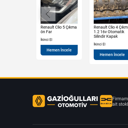
t Megane 2
Renault Clio 5 Çıkma
Renault Clio 4 Çık
Kalorifer
ön Far
1.2 16v Otomatik
 Kazanı
Silindir Kapak
İkinci El
İkinci El
Hemen İncele
en İncele
Hemen İncele
Firmamı
ait sto