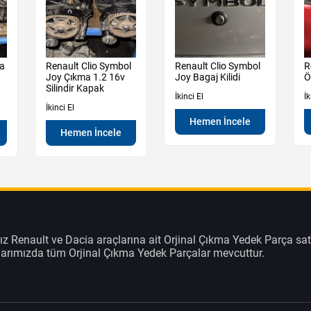
ma
Renault Clio Symbol
Renault Clio Symbol
R
Joy Çıkma 1.2 16v
Joy Bagaj Kilidi
Ö
Silindir Kapak
İkinci El
İk
İkinci El
Hemen İncele
Hemen İncele
z Renault ve Dacia araçlarına ait Orjinal Çıkma Yedek Parça sat
klarımızda tüm Orjinal Çıkma Yedek Parçalar mevcuttur.