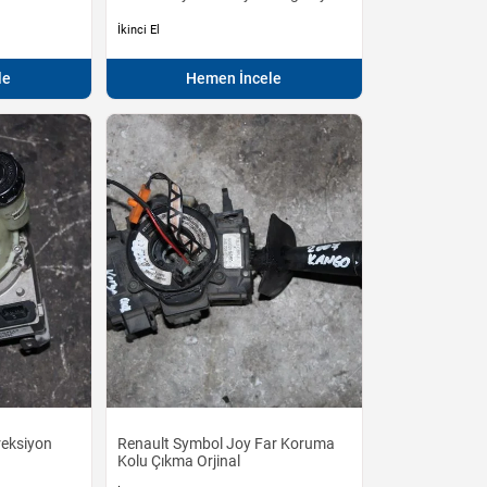
İkinci El
le
Hemen İncele
reksiyon
Renault Symbol Joy Far Koruma
Kolu Çıkma Orjinal