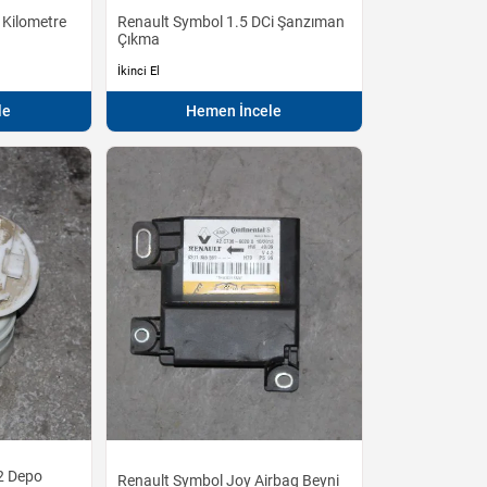
 Kilometre
Renault Symbol 1.5 DCi Şanzıman
Çıkma
İkinci El
le
Hemen İncele
2 Depo
Renault Symbol Joy Airbag Beyni