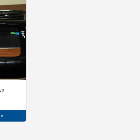
yp
le