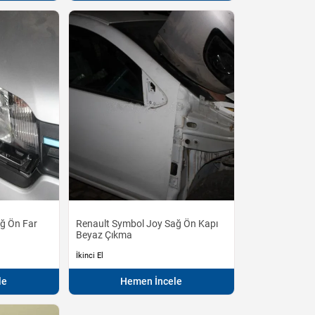
ğ Ön Far
Renault Symbol Joy Sağ Ön Kapı
Beyaz Çıkma
İkinci El
le
Hemen İncele