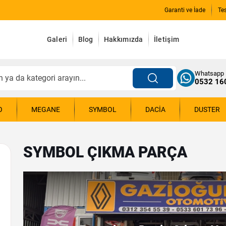
Garanti ve İade
Te
Galeri
Blog
Hakkımızda
İletişim
Whatsapp
0532 16
O
MEGANE
SYMBOL
DACIA
DUSTER
SYMBOL ÇIKMA PARÇA