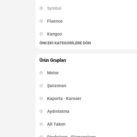
Symbol
Fluence
Kangoo
ÖNCEKI KATEGORILERE DÖN
Captur
Scenic
Ürün Grupları
R19
Motor
Kadjar
Şanzıman
Talisman
Kaporta - Karoser
Latitude
Aydınlatma
Taliant
Alt Takım
Direksiyon - Süspansiyon