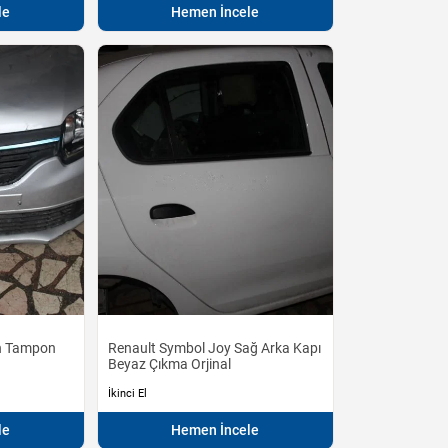
le
Hemen İncele
n Tampon
Renault Symbol Joy Sağ Arka Kapı
Beyaz Çıkma Orjinal
İkinci El
le
Hemen İncele