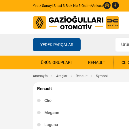
Yıldız Sanayi Sitesi 3.Blok No:5 Ostim/Ankara
YEDEK PARÇALAR
ÜRÜN GRUPLARI
RENAULT
CLI
Anasayfa
Araçlar
Renault
Symbol
Renault
Clio
Megane
Laguna