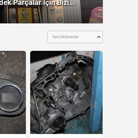
ek Parçalar İçin Bizi
!
Yeni Eklenenler