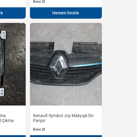
İkinci El
le
Hemen İncele
ima
Renault Symbol Joy Makyajlı Ön
l Çıkma
Panjur
İkinci El