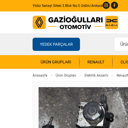
Yıldız Sanayi Sitesi 3.Blok No:5 Ostim/Ankara
YEDEK PARÇALAR
ÜRÜN GRUPLARI
RENAULT
CLI
Anasayfa
Ürün Grupları
Elektrik Aksamı
Renault