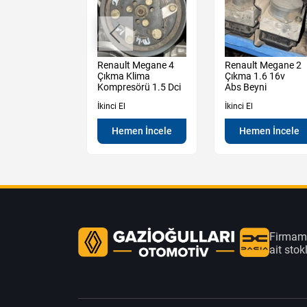
t Clio Çıkma
Renault Megane 4
Renault Megane 2
 Km Saati
Çıkma Klima
Çıkma 1.6 16v
Kompresörü 1.5 Dci
Abs Beyni
İkinci El
İkinci El
en İncele
Hemen İncele
Hemen İncele
Firmamı
ait sto