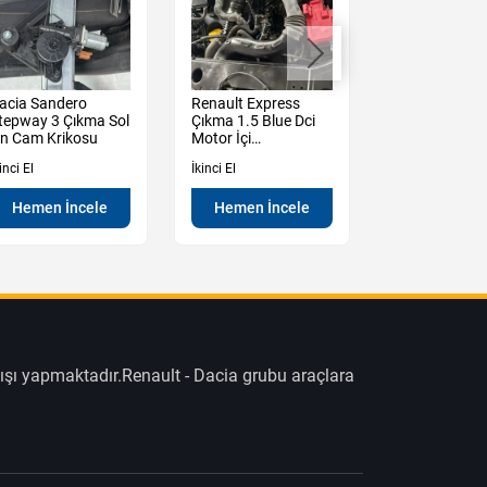
acia Sandero
Renault Express
Renault Expre
tepway 3 Çıkma Sol
Çıkma 1.5 Blue Dci
Blue Dci Moto
n Cam Krikosu
Motor İçi
Beyin Takımı
Elektrik Tesisatı
inci El
İkinci El
İkinci El
Hemen İncele
Hemen İncele
Hemen İn
ışı yapmaktadır.Renault - Dacia grubu araçlara