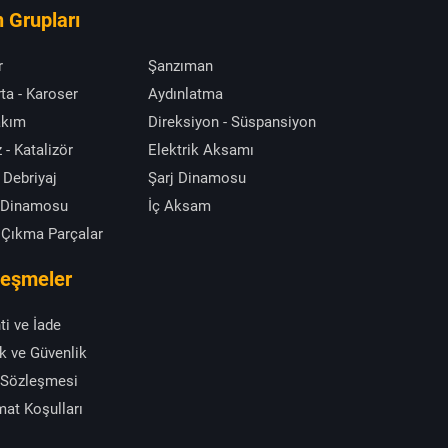
 Grupları
r
Şanzıman
ta - Karoser
Aydınlatma
akım
Direksiyon - Süspansiyon
 - Katalizör
Elektrik Aksamı
 Debriyaj
Şarj Dinamosu
 Dinamosu
İç Aksam
 Çıkma Parçalar
leşmeler
ti ve İade
ik ve Güvenlik
 Sözleşmesi
mat Koşulları