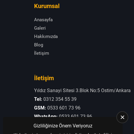
Kurumsal
Anasayfa
Galeri
Hakkımızda
Blog
İletişim
İletişim
Yıldız Sanayi Sitesi 3.Blok No:5 Ostim/Ankara
Tel:
0312 354 55 39
GSM:
0533 601 73 96
WhatsApp:
0533 601 73 96
E-Posta:
otogaziogullari@hotmail.com
Gizliliğinize Önem Veriyoruz