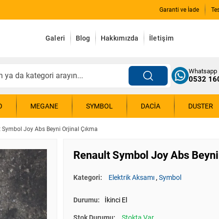
Garanti ve İade
Te
Galeri
Blog
Hakkımızda
İletişim
Whatsapp
0532 16
O
MEGANE
SYMBOL
DACIA
DUSTER
 Symbol Joy Abs Beyni Orjinal Çıkma
Renault Symbol Joy Abs Beyni
Kategori:
Elektrik Aksamı
,
Symbol
Durumu:
İkinci El
Stok Durumu:
Stokta Var