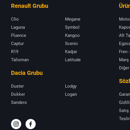
Renault Grubu
Ürün
Clio
Megane
Moto
Laguna
Symbol
Kapor
Fluence
Kangoo
Alt T
Captur
Scenic
Egzoz
R19
Kadjar
Fren -
Talisman
Latitude
Marş
Diğer
Dacia Grubu
Söz
Duster
Lodgy
Dokker
Logan
Garan
Sandero
Gizlil
Satış
Tesli