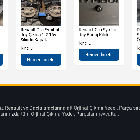
Renault Clio Symbol
Renault Clio Symbol
D
Joy Çıkma 1.2 16v
Joy Bagaj Kilidi
S
Silindir Kapak
Ö
İkinci El
İkinci El
İk
Hemen İncele
Hemen İncele
z Renault ve Dacia araçlarına ait Orjinal Çıkma Yedek Parça sat
klarımızda tüm Orjinal Çıkma Yedek Parçalar mevcuttur.