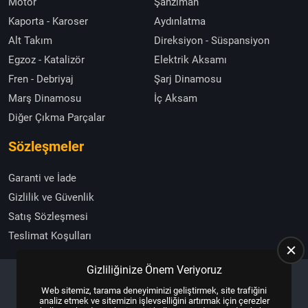
Motor
Şanzıman
Kaporta - Karoser
Aydınlatma
Alt Takım
Direksiyon - Süspansiyon
Egzoz - Katalizör
Elektrik Aksamı
Fren - Debriyaj
Şarj Dinamosu
Marş Dinamosu
İç Aksam
Diğer Çıkma Parçalar
Sözleşmeler
Garanti ve İade
Gizlilik ve Güvenlik
Satış Sözleşmesi
Teslimat Koşulları
Gizliliğinize Önem Veriyoruz
Web sitemiz, tarama deneyiminizi geliştirmek, site trafiğini
Copyright © 2025, All Right Reserved
US YAZILIM
analiz etmek ve sitemizin işlevselliğini artırmak için çerezler