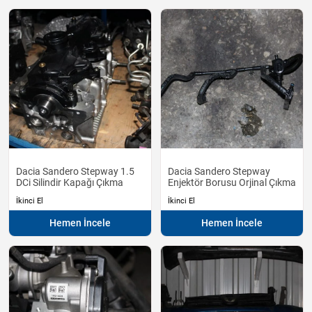
Dacia Sandero Stepway 1.5
Dacia Sandero Stepway
DCi Silindir Kapağı Çıkma
Enjektör Borusu Orjinal Çıkma
İkinci El
İkinci El
Hemen İncele
Hemen İncele