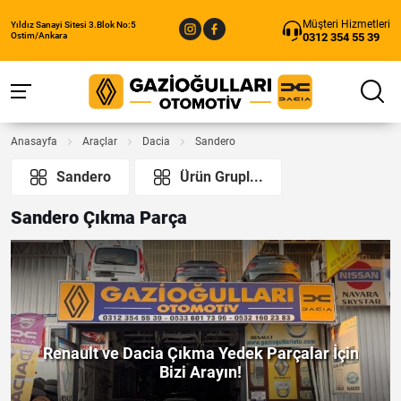
Müşteri Hizmetleri
Yıldız Sanayi Sitesi 3.Blok No:5
0312 354 55 39
Ostim/Ankara
Anasayfa
Araçlar
Dacia
Sandero
Sandero
Ürün Grupl...
Sandero Çıkma Parça
Renault ve Dacia Çıkma Yedek Parçalar İçin
Bizi Arayın!