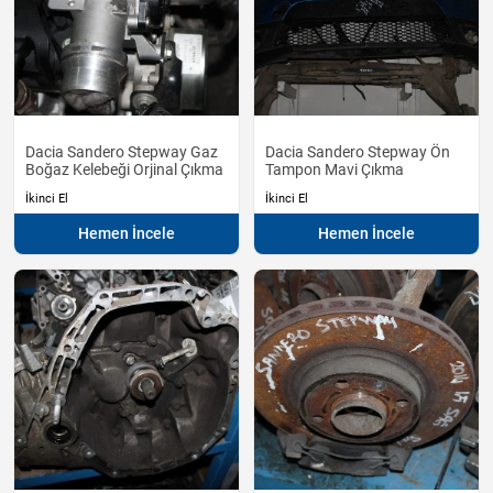
Dacia Sandero Stepway Gaz
Dacia Sandero Stepway Ön
Boğaz Kelebeği Orjinal Çıkma
Tampon Mavi Çıkma
İkinci El
İkinci El
Hemen İncele
Hemen İncele