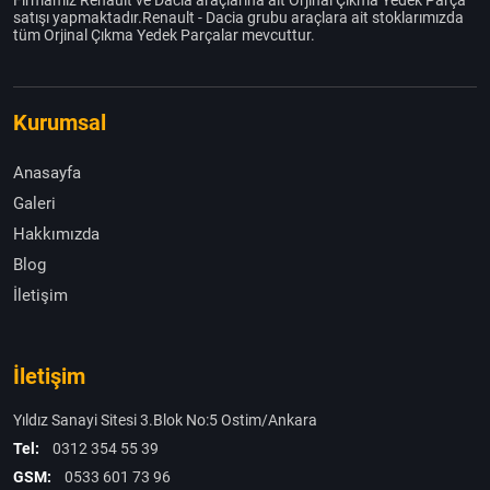
Firmamız Renault ve Dacia araçlarına ait Orjinal Çıkma Yedek Parça
satışı yapmaktadır.Renault - Dacia grubu araçlara ait stoklarımızda
tüm Orjinal Çıkma Yedek Parçalar mevcuttur.
Kurumsal
Anasayfa
Galeri
Hakkımızda
Blog
İletişim
İletişim
Yıldız Sanayi Sitesi 3.Blok No:5 Ostim/Ankara
Tel:
0312 354 55 39
GSM:
0533 601 73 96