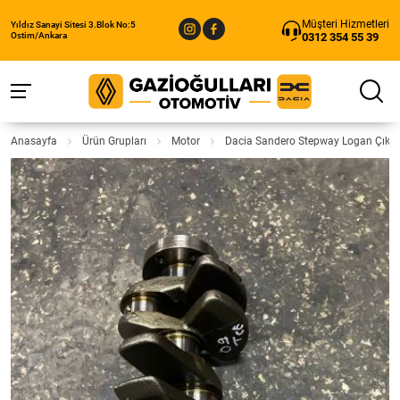
Müşteri Hizmetleri
Yıldız Sanayi Sitesi 3.Blok No:5
0312 354 55 39
Ostim/Ankara
Anasayfa
Ürün Grupları
Motor
Dacia Sandero Stepway Logan Çıkma