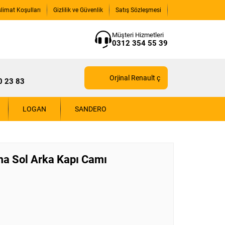
slimat Koşulları
Gizlilik ve Güvenlik
Satış Sözleşmesi
Müşteri Hizmetleri
0312 354 55 39
Orjinal Renault çıkma yedek parçaları içi
0 23 83
LOGAN
SANDERO
ma Sol Arka Kapı Camı