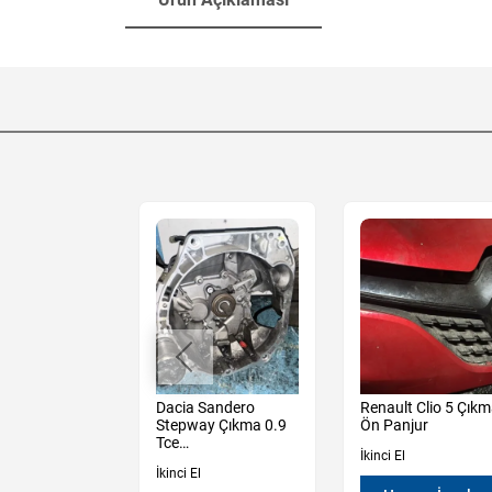
Sandero
Dacia Sandero
Renault Clio 5 Çık
y 3 Çıkma
Stepway Çıkma 0.9
Ön Panjur
n
Tce
İkinci El
öşemesi
Şanzıman Manuel
İkinci El