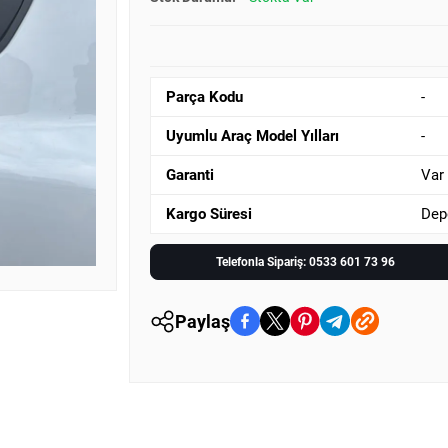
Parça Kodu
-
Uyumlu Araç Model Yılları
-
Garanti
Var
Kargo Süresi
Dep
Telefonla Sipariş: 0533 601 73 96
Paylaş