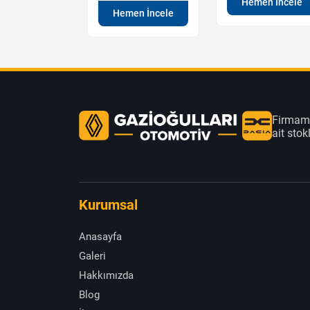
Hemen İncele
en İncele
Hemen İncele
Firmamı
ait sto
Kurumsal
Anasayfa
Galeri
Hakkımızda
Blog