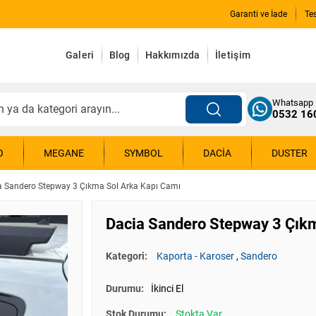
Garanti ve İade
Te
Galeri
Blog
Hakkımızda
İletişim
Whatsapp
0532 16
O
MEGANE
SYMBOL
DACIA
DUSTER
a Sandero Stepway 3 Çıkma Sol Arka Kapı Camı
Dacia Sandero Stepway 3 Çık
Kategori:
Kaporta - Karoser
,
Sandero
Durumu:
İkinci El
Stok Durumu:
Stokta Var