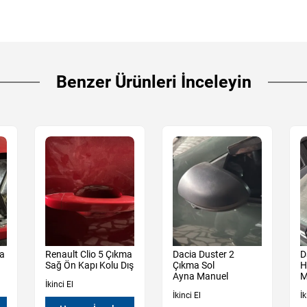
Benzer Ürünleri İnceleyin
ma
Renault Clio 5 Çıkma
Dacia Duster 2
D
Sağ Ön Kapı Kolu Dış
Çıkma Sol
H
Ayna Manuel
M
İkinci El
İkinci El
İk