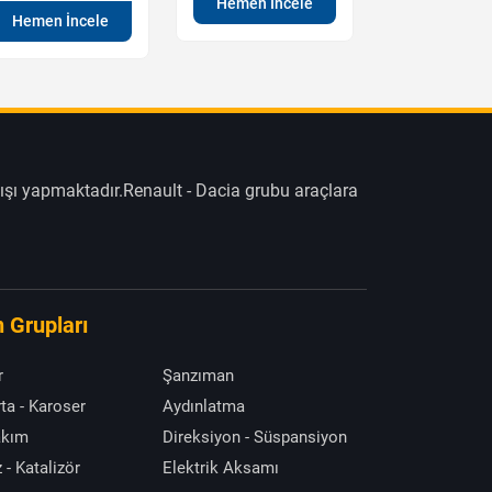
Hemen İncele
Hemen İncele
Hemen İn
ışı yapmaktadır.Renault - Dacia grubu araçlara
 Grupları
r
Şanzıman
ta - Karoser
Aydınlatma
akım
Direksiyon - Süspansiyon
 - Katalizör
Elektrik Aksamı