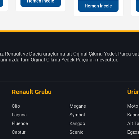
Hemen İncele
Hemen İncele
z Renault ve Dacia araçlarına ait Orjinal Çıkma Yedek Parça sat
klarımızda tüm Orjinal Çıkma Yedek Parçalar mevcuttur.
Renault Grubu
Ürün
Clio
Megane
Moto
Laguna
Symbol
Kapor
Fluence
Kangoo
Alt T
Captur
Scenic
Egzoz