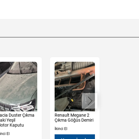
acia Duster Çıkma
Renault Megane 2
Renault Mega
aki Yeşil
Çıkma Göğüs Demiri
Çıkma Sağ So
otor Kaputu
Kapı Camı
İkinci El
inci El
İkinci El