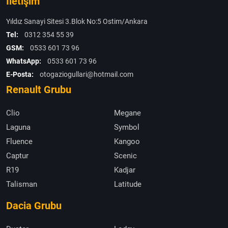
İletişim
Yıldız Sanayi Sitesi 3.Blok No:5 Ostim/Ankara
Tel:
0312 354 55 39
GSM:
0533 601 73 96
WhatsApp:
0533 601 73 96
E-Posta:
otogaziogullari@hotmail.com
Renault Grubu
Clio
Megane
Laguna
Symbol
Fluence
Kangoo
Captur
Scenic
R19
Kadjar
Talisman
Latitude
Dacia Grubu