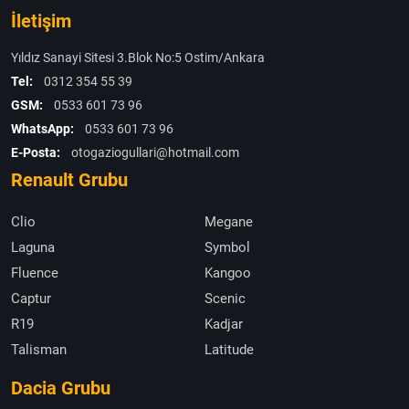
İletişim
Yıldız Sanayi Sitesi 3.Blok No:5 Ostim/Ankara
Tel:
0312 354 55 39
GSM:
0533 601 73 96
WhatsApp:
0533 601 73 96
E-Posta:
otogaziogullari@hotmail.com
Renault Grubu
Clio
Megane
Laguna
Symbol
Fluence
Kangoo
Captur
Scenic
R19
Kadjar
Talisman
Latitude
Dacia Grubu