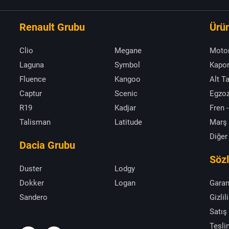
Renault Grubu
Ürün
Clio
Megane
Moto
Laguna
Symbol
Kapor
Fluence
Kangoo
Alt T
Captur
Scenic
Egzoz
R19
Kadjar
Fren -
Talisman
Latitude
Marş
Diğer
Dacia Grubu
Söz
Duster
Lodgy
Dokker
Logan
Garan
Sandero
Gizlil
Satış
Tesli