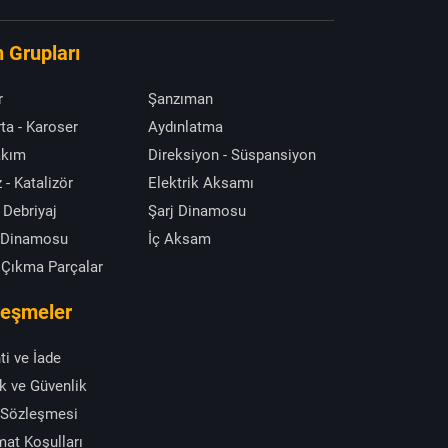
 Grupları
r
Şanzıman
ta - Karoser
Aydınlatma
akım
Direksiyon - Süspansiyon
 - Katalizör
Elektrik Aksamı
 Debriyaj
Şarj Dinamosu
 Dinamosu
İç Aksam
 Çıkma Parçalar
leşmeler
ti ve İade
ik ve Güvenlik
 Sözleşmesi
mat Koşulları