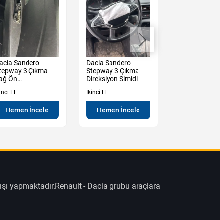
acia Sandero
Dacia Sandero
Dacia Sander
tepway 3 Çıkma
Stepway 3 Çıkma
Stepway 3 Çı
ağ Ön
Direksiyon Simidi
Kapı Kolu iç
apı Döşemesi
Mekanızması
inci El
İkinci El
İkinci El
Hemen İncele
Hemen İncele
Hemen İn
ışı yapmaktadır.Renault - Dacia grubu araçlara