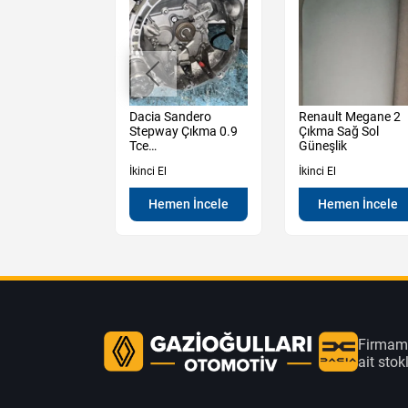
t Express 1.5
Dacia Sandero
Renault Megane 2
i Klima
Stepway Çıkma 0.9
Çıkma Sağ Sol
er
Tce
Güneşlik
a Paneli
Şanzıman Manuel
İkinci El
İkinci El
en İncele
Hemen İncele
Hemen İncele
Firmamı
ait sto