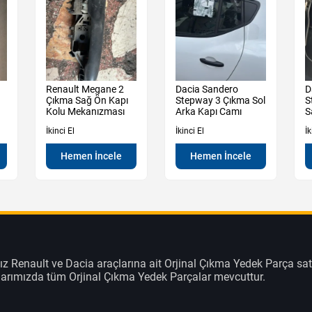
Renault Megane 2
Dacia Sandero
D
Çıkma Sağ Ön Kapı
Stepway 3 Çıkma Sol
S
Kolu Mekanızması
Arka Kapı Camı
S
K
İkinci El
İkinci El
İk
Hemen İncele
Hemen İncele
z Renault ve Dacia araçlarına ait Orjinal Çıkma Yedek Parça sat
klarımızda tüm Orjinal Çıkma Yedek Parçalar mevcuttur.