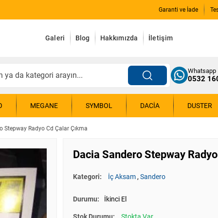
Garanti ve İade
Te
Galeri
Blog
Hakkımızda
İletişim
Whatsapp
0532 16
O
MEGANE
SYMBOL
DACIA
DUSTER
o Stepway Radyo Cd Çalar Çıkma
Dacia Sandero Stepway Radyo
Kategori:
İç Aksam
,
Sandero
Durumu:
İkinci El
Stok Durumu:
Stokta Var