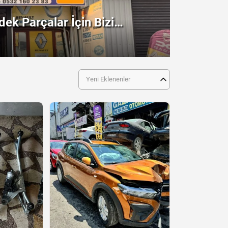
ek Parçalar İçin Bizi
!
Yeni Eklenenler