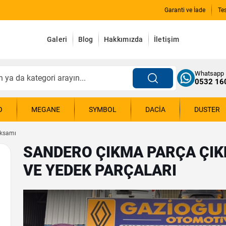
Garanti ve İade
Te
Galeri
Blog
Hakkımızda
İletişim
Whatsapp
0532 16
O
MEGANE
SYMBOL
DACIA
DUSTER
Aksamı
SANDERO ÇIKMA PARÇA ÇIK
VE YEDEK PARÇALARI