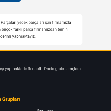
arçaları yedek parçaları için firmamızla
 birçok farklı parça firmamızdan temin
önderimi yapmaktayız.
ışı yapmaktadır.Renault - Dacia grubu araçlara
 Grupları
r
Şanzıman