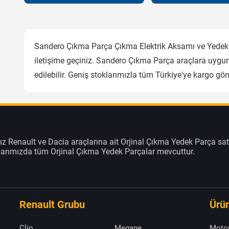
Sandero Çıkma Parça Çıkma Elektrik Aksamı ve Yedek P
iletişime geçiniz. Sandero Çıkma Parça araçlara uygun
edilebilir. Geniş stoklarımızla tüm Türkiye'ye kargo g
z Renault ve Dacia araçlarına ait Orjinal Çıkma Yedek Parça sat
klarımızda tüm Orjinal Çıkma Yedek Parçalar mevcuttur.
Renault Grubu
Ürün
Clio
Megane
Moto