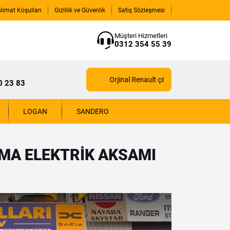
slimat Koşulları
Gizlilik ve Güvenlik
Satış Sözleşmesi
Müşteri Hizmetleri
0312 354 55 39
Orjinal Renault çıkma yedek parçaları için bi
0 23 83
LOGAN
SANDERO
MA ELEKTRIK AKSAMI