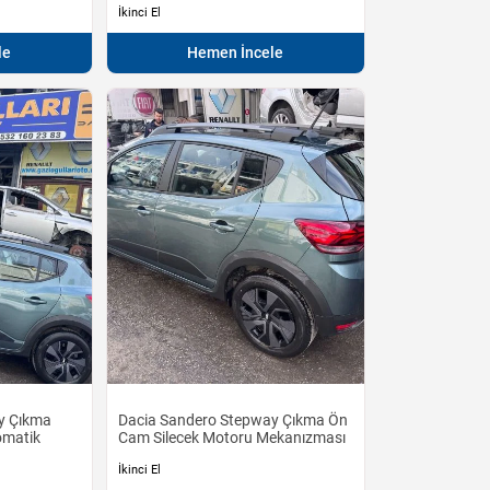
İkinci El
le
Hemen İncele
y Çıkma
Dacia Sandero Stepway Çıkma Ön
tomatik
Cam Silecek Motoru Mekanızması
İkinci El