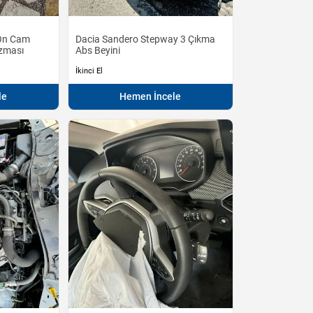
 Ön Cam
Dacia Sandero Stepway 3 Çıkma
ızması
Abs Beyini
İkinci El
le
Hemen İncele