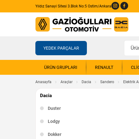
Yıldız Sanayi Sitesi 3.Blok No:5 Ostim/Ankara
YEDEK PARÇALAR
ÜRÜN GRUPLARI
RENAULT
CLI
Anasayfa
Araçlar
Dacia
Sandero
Elektrik 
Dacia
Duster
Lodgy
Dokker