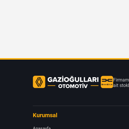
Firmamı
ait sto
Kurumsal
Anasayfa