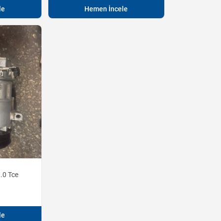
le
Hemen İncele
.0 Tce
le