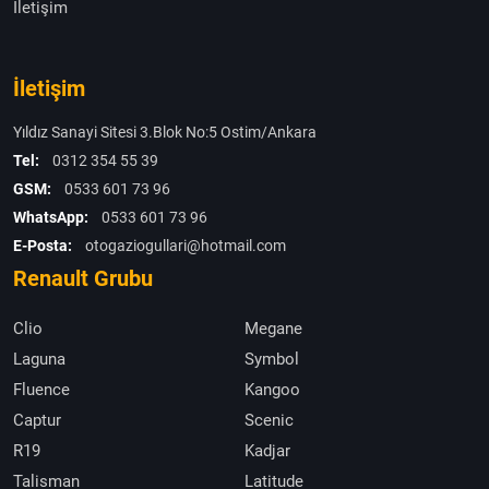
İletişim
İletişim
Yıldız Sanayi Sitesi 3.Blok No:5 Ostim/Ankara
Tel:
0312 354 55 39
GSM:
0533 601 73 96
WhatsApp:
0533 601 73 96
E-Posta:
otogaziogullari@hotmail.com
Renault Grubu
Clio
Megane
Laguna
Symbol
Fluence
Kangoo
Captur
Scenic
R19
Kadjar
Talisman
Latitude