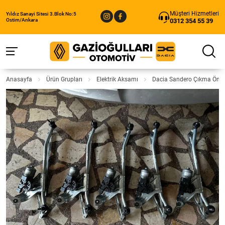
Müşteri Hizmetleri
Yıldız Sanayi Sitesi 3.Blok No:5
0312 354 55 39
Ostim/Ankara
Anasayfa
Ürün Grupları
Elektrik Aksamı
Dacia Sandero Çıkma Ön 