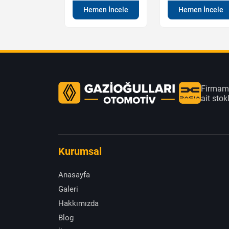
en İncele
Hemen İncele
Hemen İncele
Firmamı
ait sto
Kurumsal
Anasayfa
Galeri
Hakkımızda
Blog