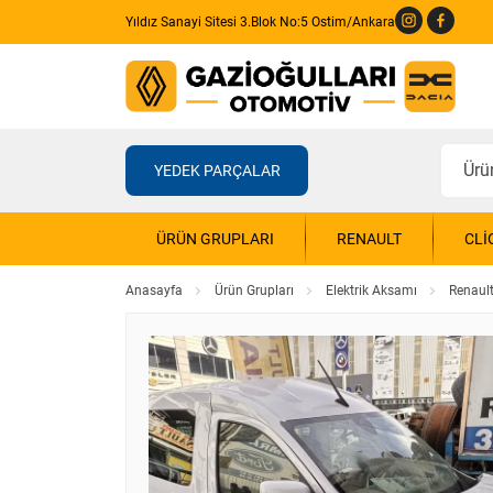
Yıldız Sanayi Sitesi 3.Blok No:5 Ostim/Ankara
YEDEK PARÇALAR
ÜRÜN GRUPLARI
RENAULT
CLI
Anasayfa
Ürün Grupları
Elektrik Aksamı
Renaul