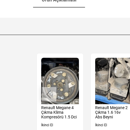
t Express 1.5
Renault Megane 4
Renault Megane 2
i Şarj
Çıkma Klima
Çıkma 1.6 16v
osu
Kompresörü 1.5 Dci
Abs Beyni
İkinci El
İkinci El