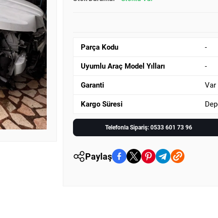
Parça Kodu
-
Uyumlu Araç Model Yılları
-
Garanti
Var
Kargo Süresi
Dep
Telefonla Sipariş: 0533 601 73 96
Paylaş