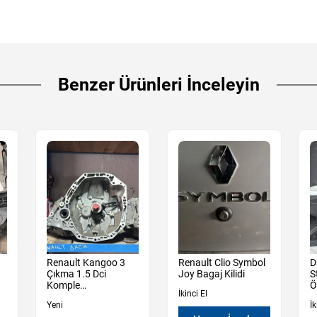
Benzer Ürünleri İnceleyin
Renault Kangoo 3
Renault Clio Symbol
D
Çıkma 1.5 Dci
Joy Bagaj Kilidi
S
Komple
Ö
İkinci El
Şanzıman Sıfır
Yeni
İk