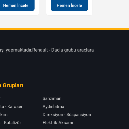
Hemen İncele
Hemen İncele
Hemen İn
ışı yapmaktadır.Renault - Dacia grubu araçlara
 Grupları
r
Şanzıman
ta - Karoser
Aydınlatma
akım
Direksiyon - Süspansiyon
 - Katalizör
Elektrik Aksamı