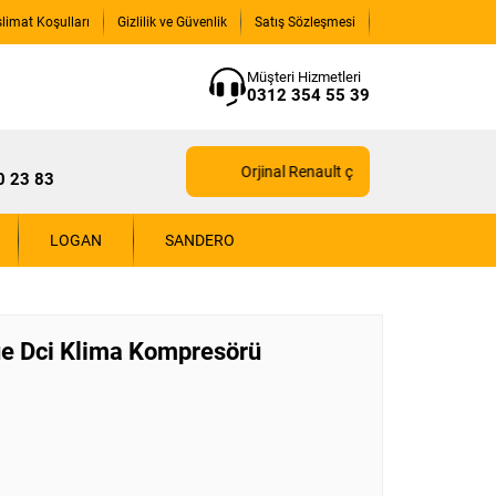
slimat Koşulları
Gizlilik ve Güvenlik
Satış Sözleşmesi
Müşteri Hizmetleri
0312 354 55 39
Orjinal Renault çıkma yedek parçaları içi
0 23 83
LOGAN
SANDERO
ue Dci Klima Kompresörü