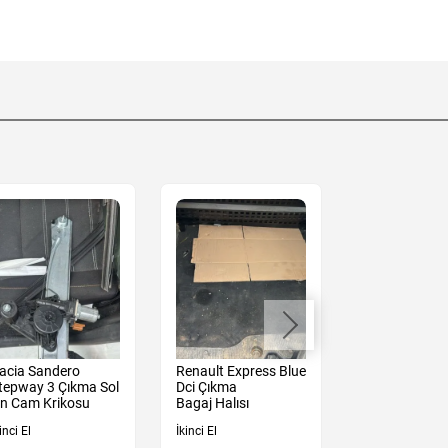
acia Sandero
Renault Express Blue
Renault Expre
tepway 3 Çıkma Sol
Dci Çıkma
Dci Bagaj İçi
n Cam Krikosu
Bagaj Halısı
Döşemesi Sol
inci El
İkinci El
İkinci El