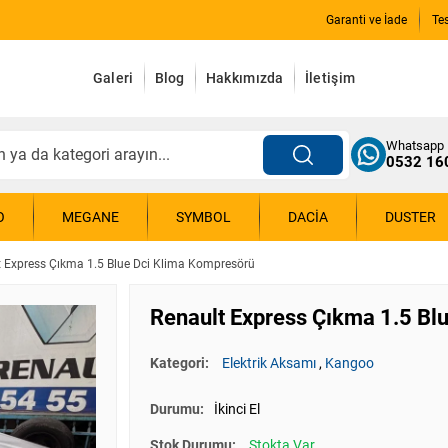
Garanti ve İade
Te
Galeri
Blog
Hakkımızda
İletişim
Whatsapp
0532 16
O
MEGANE
SYMBOL
DACIA
DUSTER
t Express Çıkma 1.5 Blue Dci Klima Kompresörü
Renault Express Çıkma 1.5 Bl
Kategori:
Elektrik Aksamı
,
Kangoo
Durumu:
İkinci El
Stok Durumu:
Stokta Var