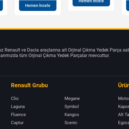
Hemen İncele
Hemen İncele
z Renault ve Dacia araçlarına ait Orjinal Çıkma Yedek Parça sat
klarımızda tüm Orjinal Çıkma Yedek Parçalar mevcuttur.
Renault Grubu
Ürün
Clio
Megane
Moto
Laguna
Symbol
Kapor
Fluence
Kangoo
Alt T
Captur
Scenic
Egzoz