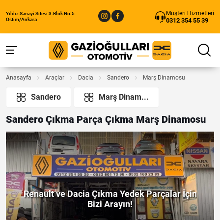
Müşteri Hizmetleri
Yıldız Sanayi Sitesi 3.Blok No:5
0312 354 55 39
Ostim/Ankara
Anasayfa
Araçlar
Dacia
Sandero
Marş Dinamosu
Sandero
Marş Dinam...
Sandero Çıkma Parça Çıkma Marş Dinamosu
Renault ve Dacia Çıkma Yedek Parçalar İçin
Bizi Arayın!