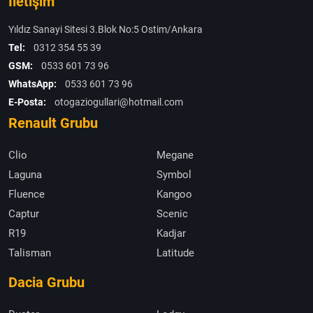
İletişim
Yıldız Sanayi Sitesi 3.Blok No:5 Ostim/Ankara
Tel:
0312 354 55 39
GSM:
0533 601 73 96
WhatsApp:
0533 601 73 96
E-Posta:
otogaziogullari@hotmail.com
Renault Grubu
Clio
Megane
Laguna
Symbol
Fluence
Kangoo
Captur
Scenic
R19
Kadjar
Talisman
Latitude
Dacia Grubu