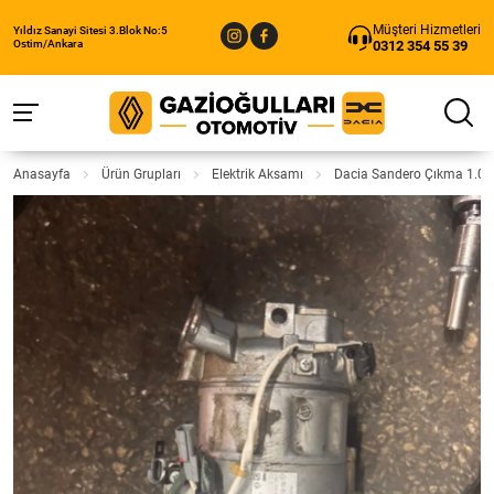
Müşteri Hizmetleri
Yıldız Sanayi Sitesi 3.Blok No:5
0312 354 55 39
Ostim/Ankara
Anasayfa
Ürün Grupları
Elektrik Aksamı
Dacia Sandero Çıkma 1.0 