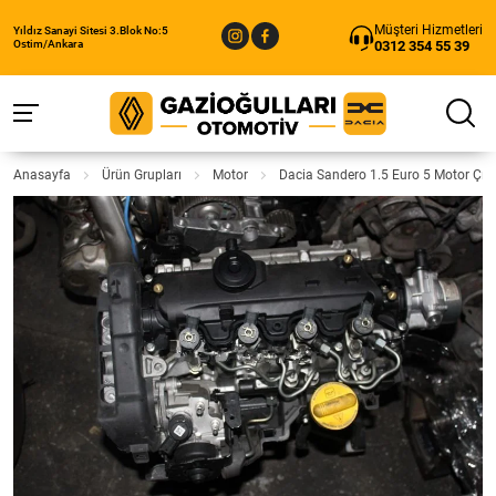
Müşteri Hizmetleri
Yıldız Sanayi Sitesi 3.Blok No:5
0312 354 55 39
Ostim/Ankara
Anasayfa
Ürün Grupları
Motor
Dacia Sandero 1.5 Euro 5 Motor Çı