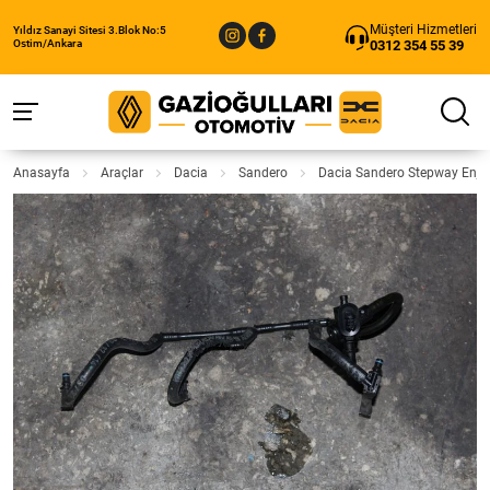
Müşteri Hizmetleri
Yıldız Sanayi Sitesi 3.Blok No:5
0312 354 55 39
Ostim/Ankara
Anasayfa
Araçlar
Dacia
Sandero
Dacia Sandero Stepway Enjek