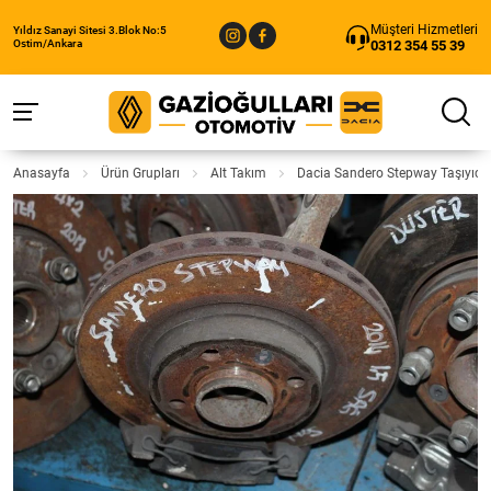
Müşteri Hizmetleri
Yıldız Sanayi Sitesi 3.Blok No:5
0312 354 55 39
Ostim/Ankara
Anasayfa
Ürün Grupları
Alt Takım
Dacia Sandero Stepway Taşıyıcı 