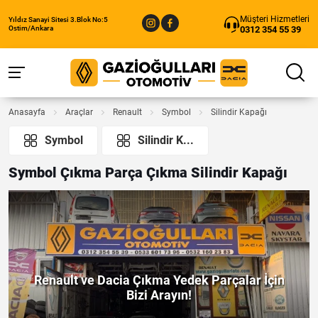
Müşteri Hizmetleri
Yıldız Sanayi Sitesi 3.Blok No:5
0312 354 55 39
Ostim/Ankara
Anasayfa
Araçlar
Renault
Symbol
Silindir Kapağı
Symbol
Silindir K...
Symbol Çıkma Parça Çıkma Silindir Kapağı
Renault ve Dacia Çıkma Yedek Parçalar İçin
Bizi Arayın!