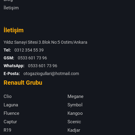
İletişim
İletişim
Yıldız Sanayi Sitesi 3.Blok No:5 Ostim/Ankara
Tel:
0312 354 55 39
GSM:
0533 601 73 96
WhatsApp:
0533 601 73 96
E-Posta:
otogaziogullari@hotmail.com
Renault Grubu
Clio
Megane
Laguna
Symbol
Fluence
Kangoo
Captur
Scenic
R19
Kadjar