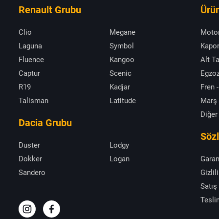
Renault Grubu
Ürün
Clio
Megane
Moto
Laguna
Symbol
Kapor
Fluence
Kangoo
Alt T
Captur
Scenic
Egzoz
R19
Kadjar
Fren -
Talisman
Latitude
Marş
Diğer
Dacia Grubu
Söz
Duster
Lodgy
Dokker
Logan
Garan
Sandero
Gizlil
Satış
Tesli