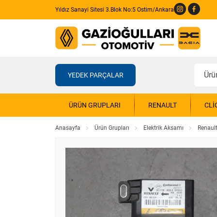
Yıldız Sanayi Sitesi 3.Blok No:5 Ostim/Ankara
YEDEK PARÇALAR
ÜRÜN GRUPLARI
RENAULT
CLI
Anasayfa
Ürün Grupları
Elektrik Aksamı
Renaul