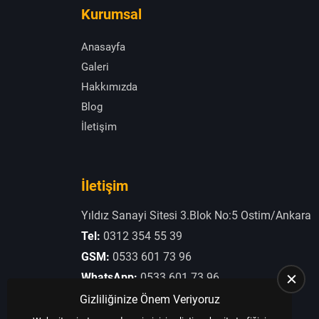
Kurumsal
Anasayfa
Galeri
Hakkımızda
Blog
İletişim
İletişim
Yıldız Sanayi Sitesi 3.Blok No:5 Ostim/Ankara
Tel:
0312 354 55 39
GSM:
0533 601 73 96
WhatsApp:
0533 601 73 96
E-Posta:
otogaziogullari@hotmail.com
Gizliliğinize Önem Veriyoruz