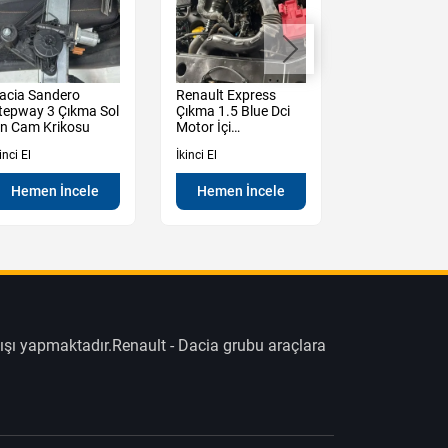
acia Sandero
Renault Express
Renault Expre
tepway 3 Çıkma Sol
Çıkma 1.5 Blue Dci
Blue Dci Moto
n Cam Krikosu
Motor İçi
Beyin Takımı
Elektrik Tesisatı
inci El
İkinci El
İkinci El
Hemen İncele
Hemen İncele
Hemen İn
ışı yapmaktadır.Renault - Dacia grubu araçlara