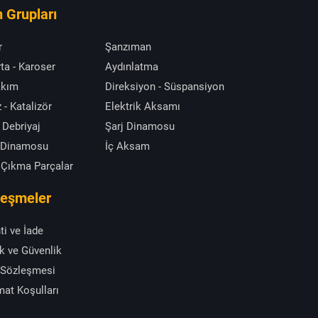
 Grupları
r
Şanzıman
ta - Karoser
Aydınlatma
akım
Direksiyon - Süspansiyon
 - Katalizör
Elektrik Aksamı
 Debriyaj
Şarj Dinamosu
 Dinamosu
İç Aksam
 Çıkma Parçalar
leşmeler
ti ve İade
ik ve Güvenlik
 Sözleşmesi
mat Koşulları