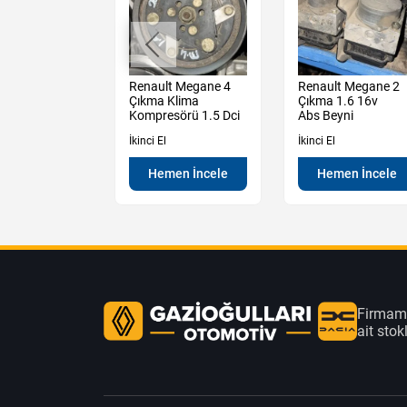
t Clio Çıkma
Renault Megane 4
Renault Megane 2
 Km Saati
Çıkma Klima
Çıkma 1.6 16v
Kompresörü 1.5 Dci
Abs Beyni
İkinci El
İkinci El
en İncele
Hemen İncele
Hemen İncele
Firmamı
ait sto