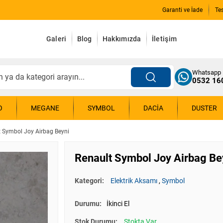
Garanti ve İade
Te
Galeri
Blog
Hakkımızda
İletişim
Whatsapp
0532 16
O
MEGANE
SYMBOL
DACIA
DUSTER
t Symbol Joy Airbag Beyni
Renault Symbol Joy Airbag Be
Kategori:
Elektrik Aksamı
,
Symbol
Durumu:
İkinci El
Stok Durumu:
Stokta Var