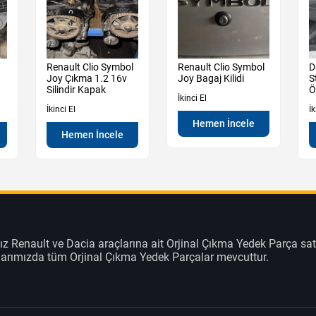
Renault Clio Symbol
Renault Clio Symbol
D
Joy Çıkma 1.2 16v
Joy Bagaj Kilidi
S
Silindir Kapak
Ö
İkinci El
İkinci El
İk
Hemen İncele
Hemen İncele
z Renault ve Dacia araçlarına ait Orjinal Çıkma Yedek Parça sat
klarımızda tüm Orjinal Çıkma Yedek Parçalar mevcuttur.