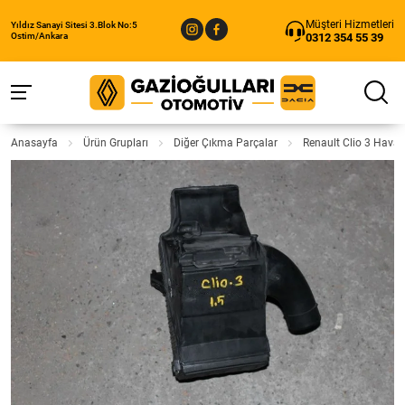
Müşteri Hizmetleri
Yıldız Sanayi Sitesi 3.Blok No:5
0312 354 55 39
Ostim/Ankara
Anasayfa
Ürün Grupları
Diğer Çıkma Parçalar
Renault Clio 3 Hava 