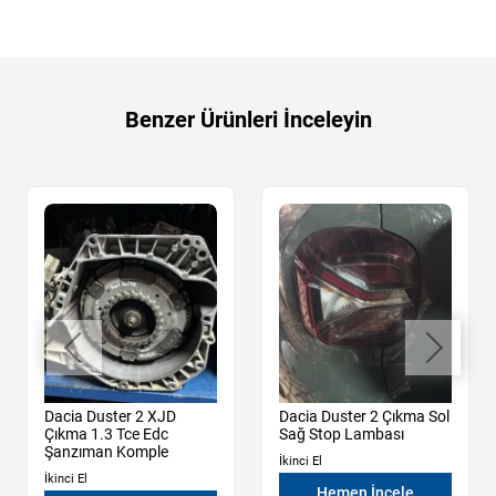
Benzer Ürünleri İnceleyin
Dacia Duster 2 XJD
Dacia Duster 2 Çıkma Sol
Çıkma 1.3 Tce Edc
Sağ Stop Lambası
Şanzıman Komple
İkinci El
İkinci El
Hemen İncele