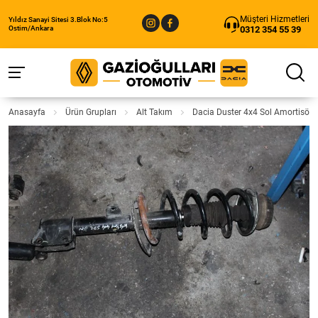
Müşteri Hizmetleri
Yıldız Sanayi Sitesi 3.Blok No:5
0312 354 55 39
Ostim/Ankara
Anasayfa
Ürün Grupları
Alt Takım
Dacia Duster 4x4 Sol Amortisör