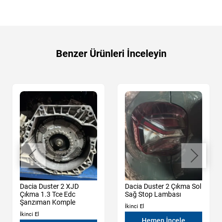
Benzer Ürünleri İnceleyin
Dacia Duster 2 XJD
Dacia Duster 2 Çıkma Sol
Çıkma 1.3 Tce Edc
Sağ Stop Lambası
Şanzıman Komple
İkinci El
İkinci El
Hemen İncele