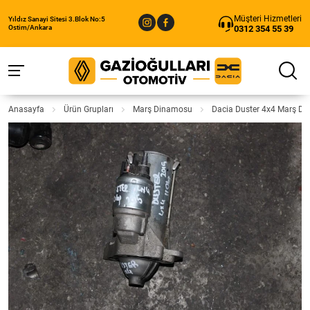
Müşteri Hizmetleri
Yıldız Sanayi Sitesi 3.Blok No:5
0312 354 55 39
Ostim/Ankara
Anasayfa
Ürün Grupları
Marş Dinamosu
Dacia Duster 4x4 Marş Di