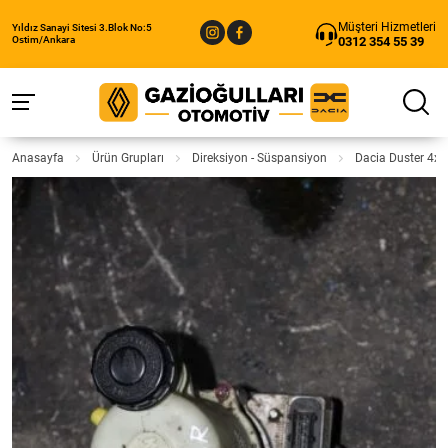
Müşteri Hizmetleri
Yıldız Sanayi Sitesi 3.Blok No:5
0312 354 55 39
Ostim/Ankara
Anasayfa
Ürün Grupları
Direksiyon - Süspansiyon
Dacia Duster 4x4