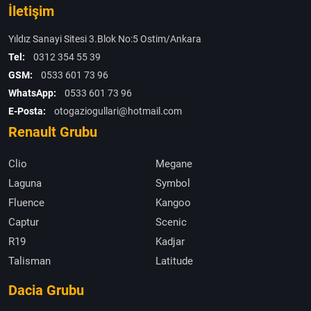
İletişim
Yıldız Sanayi Sitesi 3.Blok No:5 Ostim/Ankara
Tel:
0312 354 55 39
GSM:
0533 601 73 96
WhatsApp:
0533 601 73 96
E-Posta:
otogaziogullari@hotmail.com
Renault Grubu
Clio
Megane
Laguna
Symbol
Fluence
Kangoo
Captur
Scenic
R19
Kadjar
Talisman
Latitude
Dacia Grubu