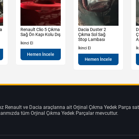
ma
Renault Clio 5 Çıkma
Dacia Duster 2
D
Sağ Ön Kapı Kolu Dış
Çıkma Sol Sağ
Ç
Stop Lambası
A
İkinci El
İkinci El
İk
Hemen İncele
Hemen İncele
z Renault ve Dacia araçlarına ait Orjinal Çıkma Yedek Parça sat
klarımızda tüm Orjinal Çıkma Yedek Parçalar mevcuttur.