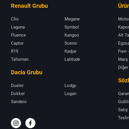
Renault Grubu
Ürün
Clio
Megane
Moto
Laguna
Symbol
Kapor
Fluence
Kangoo
Alt T
Captur
Scenic
Egzoz
R19
Kadjar
Fren -
Talisman
Latitude
Marş
Diğer
Dacia Grubu
Söz
Duster
Lodgy
Dokker
Logan
Garan
Sandero
Gizlil
Satış
Tesli