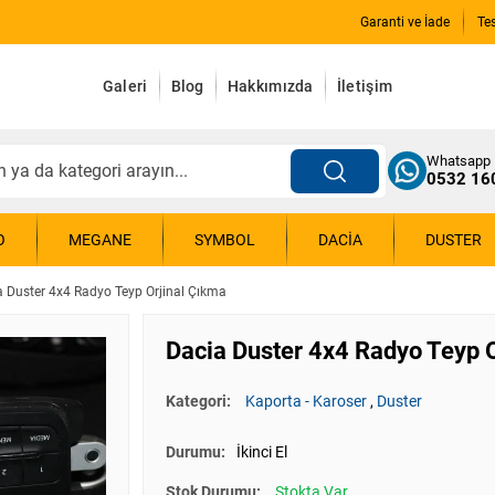
Garanti ve İade
Te
Galeri
Blog
Hakkımızda
İletişim
Whatsapp
0532 16
O
MEGANE
SYMBOL
DACIA
DUSTER
a Duster 4x4 Radyo Teyp Orjinal Çıkma
Dacia Duster 4x4 Radyo Teyp 
Kategori:
Kaporta - Karoser
,
Duster
Durumu:
İkinci El
Stok Durumu:
Stokta Var