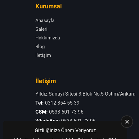
Kurumsal
Anasayfa
Galeri
Hakkımızda
Blog
İletişim
İletişim
Yıldız Sanayi Sitesi 3.Blok No:5 Ostim/Ankara
Tel:
0312 354 55 39
GSM:
0533 601 73 96
WhatsApp:
0533 601 73 96
E-Posta:
otogaziogullari@hotmail.com
Gizliliğinize Önem Veriyoruz