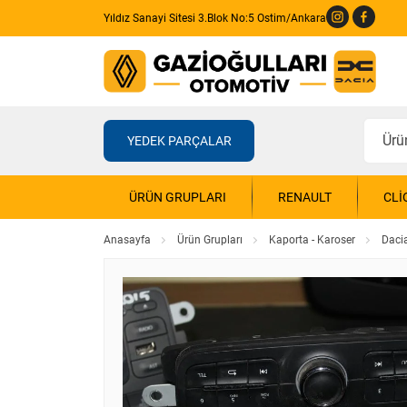
Yıldız Sanayi Sitesi 3.Blok No:5 Ostim/Ankara
YEDEK PARÇALAR
ÜRÜN GRUPLARI
RENAULT
CLI
Anasayfa
Ürün Grupları
Kaporta - Karoser
Daci