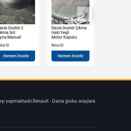
acia Duster 2
Dacia Duster Çıkma
Renault Mega
ıkma Sol
Haki Yeşil
Çıkma Göğüs 
yna Manuel
Motor Kaputu
İkinci El
inci El
İkinci El
Hemen İn
Hemen İncele
Hemen İncele
ışı yapmaktadır.Renault - Dacia grubu araçlara