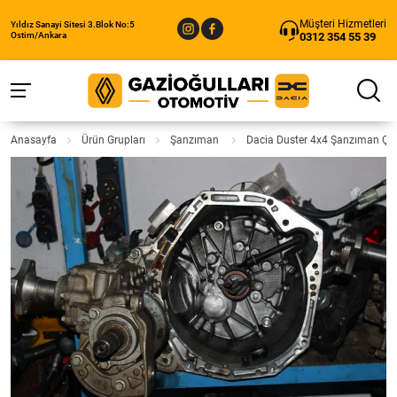
Müşteri Hizmetleri
Yıldız Sanayi Sitesi 3.Blok No:5
0312 354 55 39
Ostim/Ankara
Anasayfa
Ürün Grupları
Şanzıman
Dacia Duster 4x4 Şanzıman Çı