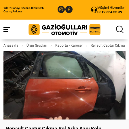
Müşteri Hizmetleri
Yıldız Sanayi Sitesi 3.Blok No:5
0312 354 55 39
Ostim/Ankara
Anasayfa
Ürün Grupları
Kaporta - Karoser
Renault Captur Çıkma So
Renault Captur Çıkma Sol Arka Kapı Kolu