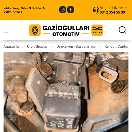
Müşteri Hizmetleri
Yıldız Sanayi Sitesi 3.Blok No:5
0312 354 55 39
Ostim/Ankara
Anasayfa
Ürün Grupları
Direksiyon - Süspansiyon
Renault Captur Ç