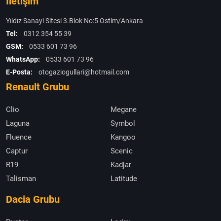
İletişim
Yıldız Sanayi Sitesi 3.Blok No:5 Ostim/Ankara
Tel:
0312 354 55 39
GSM:
0533 601 73 96
WhatsApp:
0533 601 73 96
E-Posta:
otogaziogullari@hotmail.com
Renault Grubu
Clio
Megane
Laguna
Symbol
Fluence
Kangoo
Captur
Scenic
R19
Kadjar
Talisman
Latitude
Dacia Grubu