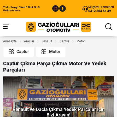
Müşteri Hizmetleri
Yıldız Sanayi Sitesi 3.Blok No:5
0312 354 55 39
Ostim/Ankara
Anasayfa
Araçlar
Renault
Captur
Motor
Captur
Motor
Captur Çıkma Parça Çıkma Motor Ve Yedek
Parçaları
Renault ve Dacia Çıkma Yedek Parçalar İçin
Bizi Arayın!