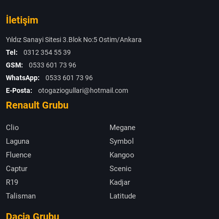
İletişim
Yıldız Sanayi Sitesi 3.Blok No:5 Ostim/Ankara
Tel:
0312 354 55 39
GSM:
0533 601 73 96
WhatsApp:
0533 601 73 96
E-Posta:
otogaziogullari@hotmail.com
Renault Grubu
Clio
Megane
Laguna
Symbol
Fluence
Kangoo
Captur
Scenic
R19
Kadjar
Talisman
Latitude
Dacia Grubu