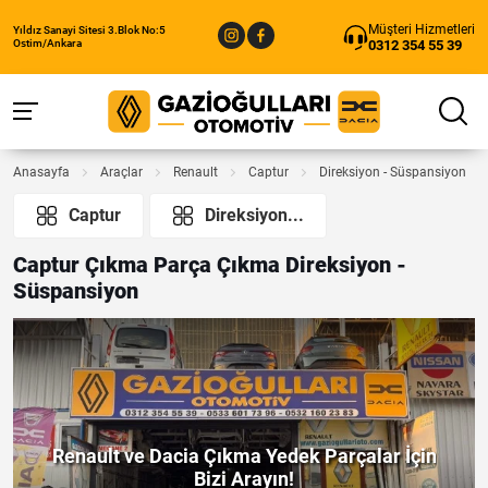
Müşteri Hizmetleri
Yıldız Sanayi Sitesi 3.Blok No:5
0312 354 55 39
Ostim/Ankara
Anasayfa
Araçlar
Renault
Captur
Direksiyon - Süspansiyon
Captur
Direksiyon...
Captur Çıkma Parça Çıkma Direksiyon -
Süspansiyon
Renault ve Dacia Çıkma Yedek Parçalar İçin
Bizi Arayın!