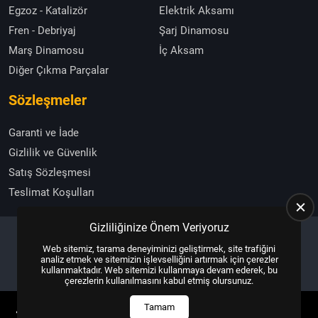
Egzoz - Katalizör
Elektrik Aksamı
Fren - Debriyaj
Şarj Dinamosu
Marş Dinamosu
İç Aksam
Diğer Çıkma Parçalar
Sözleşmeler
Garanti ve İade
Gizlilik ve Güvenlik
Satış Sözleşmesi
Teslimat Koşulları
Gizliliğinize Önem Veriyoruz
Web sitemiz, tarama deneyiminizi geliştirmek, site trafiğini
Copyright © 2025, All Right Reserved
US YAZILIM
analiz etmek ve sitemizin işlevselliğini artırmak için çerezler
kullanmaktadır. Web sitemizi kullanmaya devam ederek, bu
çerezlerin kullanılmasını kabul etmiş olursunuz.
Tamam
ANASAYFA
HEMEN ARA
İLETIŞIM