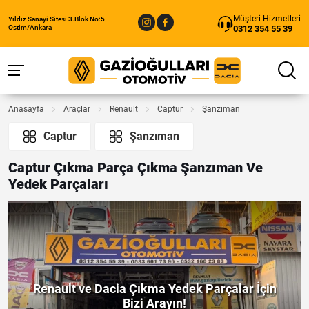
Müşteri Hizmetleri
Yıldız Sanayi Sitesi 3.Blok No:5
0312 354 55 39
Ostim/Ankara
Anasayfa
Araçlar
Renault
Captur
Şanzıman
Captur
Şanzıman
Captur Çıkma Parça Çıkma Şanzıman Ve
Yedek Parçaları
Renault ve Dacia Çıkma Yedek Parçalar İçin
Bizi Arayın!