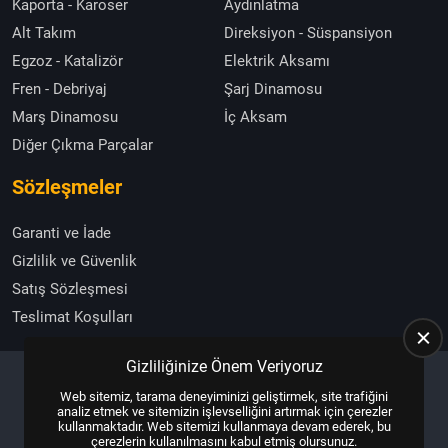
Kaporta - Karoser
Aydınlatma
Alt Takım
Direksiyon - Süspansiyon
Egzoz - Katalizör
Elektrik Aksamı
Fren - Debriyaj
Şarj Dinamosu
Marş Dinamosu
İç Aksam
Diğer Çıkma Parçalar
Sözleşmeler
Garanti ve İade
Gizlilik ve Güvenlik
Satış Sözleşmesi
Teslimat Koşulları
Gizliliğinize Önem Veriyoruz
Web sitemiz, tarama deneyiminizi geliştirmek, site trafiğini
Copyright © 2025, All Right Reserved
US YAZILIM
analiz etmek ve sitemizin işlevselliğini artırmak için çerezler
kullanmaktadır. Web sitemizi kullanmaya devam ederek, bu
çerezlerin kullanılmasını kabul etmiş olursunuz.