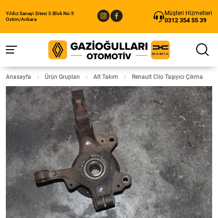
Müşteri Hizmetleri
Yıldız Sanayi Sitesi 3.Blok No:5
0312 354 55 39
Ostim/Ankara
Anasayfa
Ürün Grupları
Alt Takım
Renault Clio Taşıyıcı Çıkma