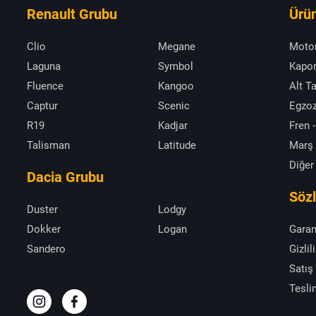
Renault Grubu
Ürün
Clio
Megane
Moto
Laguna
Symbol
Kapor
Fluence
Kangoo
Alt T
Captur
Scenic
Egzoz
R19
Kadjar
Fren -
Talisman
Latitude
Marş
Diğer
Dacia Grubu
Söz
Duster
Lodgy
Dokker
Logan
Garan
Sandero
Gizlil
Satış
Tesli