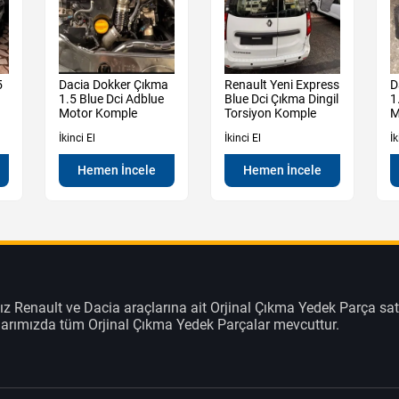
5
Dacia Dokker Çıkma
Renault Yeni Express
D
1.5 Blue Dci Adblue
Blue Dci Çıkma Dingil
1
Motor Komple
Torsiyon Komple
M
İkinci El
İkinci El
İk
Hemen İncele
Hemen İncele
z Renault ve Dacia araçlarına ait Orjinal Çıkma Yedek Parça sat
klarımızda tüm Orjinal Çıkma Yedek Parçalar mevcuttur.