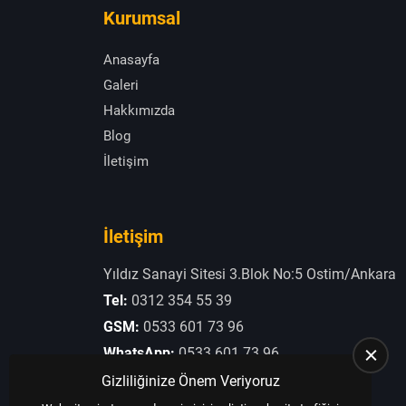
Kurumsal
Anasayfa
Galeri
Hakkımızda
Blog
İletişim
İletişim
Yıldız Sanayi Sitesi 3.Blok No:5 Ostim/Ankara
Tel:
0312 354 55 39
GSM:
0533 601 73 96
WhatsApp:
0533 601 73 96
E-Posta:
otogaziogullari@hotmail.com
Gizliliğinize Önem Veriyoruz