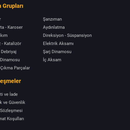
 Grupları
r
Şanzıman
ta - Karoser
Aydınlatma
akım
Direksiyon - Süspansiyon
 - Katalizör
Elektrik Aksamı
 Debriyaj
Şarj Dinamosu
 Dinamosu
İç Aksam
 Çıkma Parçalar
leşmeler
ti ve İade
ik ve Güvenlik
 Sözleşmesi
mat Koşulları