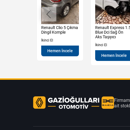
Dokker Çıkma
Renault Clio 5 Çıkma
Renault Express 1.
 Bg
Dingil Komple
Blue Dci Sağ Ön
Komple
Aks Taşıyıcı
İkinci El
İkinci El
Hemen İncele
en İncele
Hemen İncele
Firmamı
ait sto