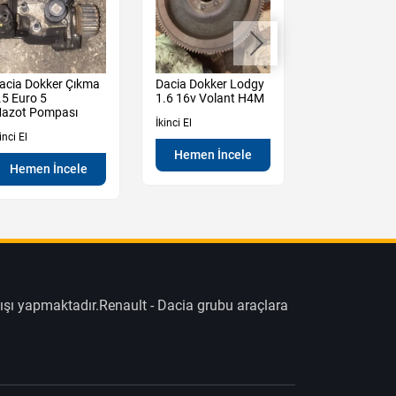
acia Dokker Çıkma
Dacia Dokker Lodgy
Renault Mega
.5 Euro 5
1.6 16v Volant H4M
Coupe Çıkma
azot Pompası
Gaz Pedalı
İkinci El
inci El
İkinci El
Hemen İncele
Hemen İncele
Hemen İn
ışı yapmaktadır.Renault - Dacia grubu araçlara