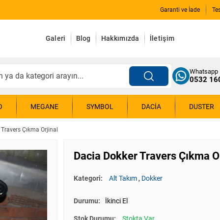
Garanti ve İade
Te
Galeri
Blog
Hakkımızda
İletişim
Whatsapp
0532 16
O
MEGANE
SYMBOL
DACIA
DUSTER
 Travers Çıkma Orjinal
Dacia Dokker Travers Çıkma Or
Kategori:
Alt Takım
,
Dokker
Durumu:
İkinci El
Stok Durumu:
Stokta Var