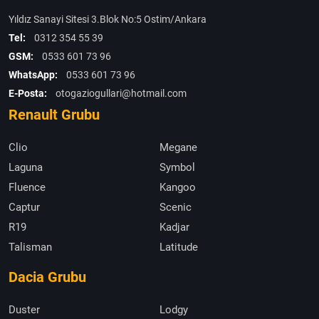
Yıldız Sanayi Sitesi 3.Blok No:5 Ostim/Ankara
Tel:
0312 354 55 39
GSM:
0533 601 73 96
WhatsApp:
0533 601 73 96
E-Posta:
otogaziogullari@hotmail.com
Renault Grubu
Clio
Megane
Laguna
Symbol
Fluence
Kangoo
Captur
Scenic
R19
Kadjar
Talisman
Latitude
Dacia Grubu
Duster
Lodgy