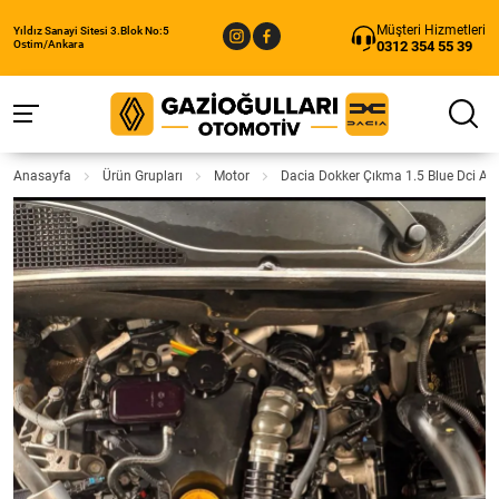
Müşteri Hizmetleri
Yıldız Sanayi Sitesi 3.Blok No:5
0312 354 55 39
Ostim/Ankara
Anasayfa
Ürün Grupları
Motor
Dacia Dokker Çıkma 1.5 Blue Dci A